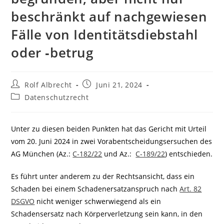
beschränkt auf nachgewiesen
Fälle von Identitätsdiebstahl
oder ‑betrug
Beitrags-
Beitrag
Rolf Albrecht
Juni 21, 2024
Autor:
veröffentlicht:
Beitrags-
Datenschutzrecht
Kategorie:
Unter zu diesen beiden Punkten hat das Gericht mit Urteil
vom 20. Juni 2024 in zwei Vorabentscheidungsersuchen des
AG München (Az.:
C‑182/22
und Az.:
C‑189/22
) entschieden.
Es führt unter anderem zu der Rechtsansicht, dass ein
Schaden bei einem Schadenersatzanspruch nach
Art. 82
DSGVO
nicht weniger schwerwiegend als ein
Schadensersatz nach Körperverletzung sein kann, in den