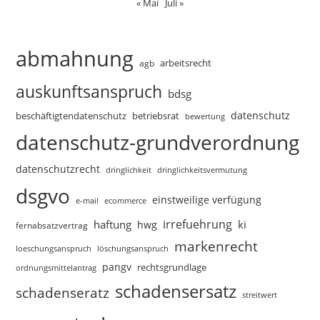
« Mai
Juli »
abmahnung
arbeitsrecht
agb
auskunftsanspruch
bdsg
datenschutz
beschäftigtendatenschutz
betriebsrat
bewertung
datenschutz-grundverordnung
datenschutzrecht
dringlichkeitsvermutung
dringlichkeit
dsgvo
einstweilige verfügung
e-mail
ecommerce
irrefuehrung
haftung
ki
hwg
fernabsatzvertrag
markenrecht
loeschungsanspruch
löschungsanspruch
pangv
rechtsgrundlage
ordnungsmittelantrag
schadensersatz
schadenseratz
streitwert