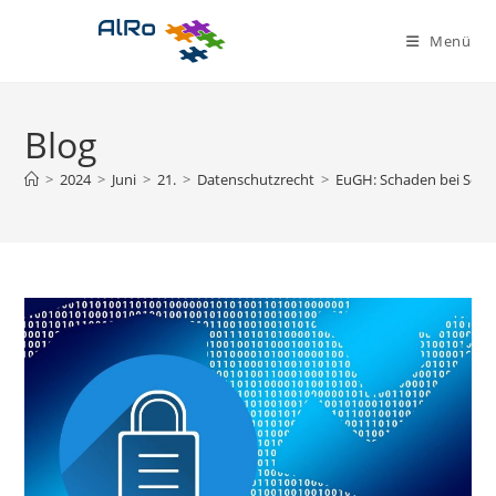
Zum
Inhalt
Menü
springen
Blog
>
2024
>
Juni
>
21.
>
Datenschutzrecht
>
EuGH: Schaden bei Schad