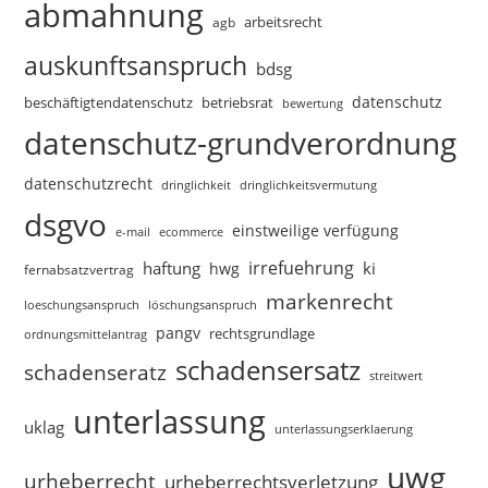
abmahnung
arbeitsrecht
agb
auskunftsanspruch
bdsg
datenschutz
beschäftigtendatenschutz
betriebsrat
bewertung
datenschutz-grundverordnung
datenschutzrecht
dringlichkeitsvermutung
dringlichkeit
dsgvo
einstweilige verfügung
e-mail
ecommerce
irrefuehrung
haftung
ki
hwg
fernabsatzvertrag
markenrecht
loeschungsanspruch
löschungsanspruch
pangv
rechtsgrundlage
ordnungsmittelantrag
schadensersatz
schadenseratz
streitwert
unterlassung
uklag
unterlassungserklaerung
uwg
urheberrecht
urheberrechtsverletzung