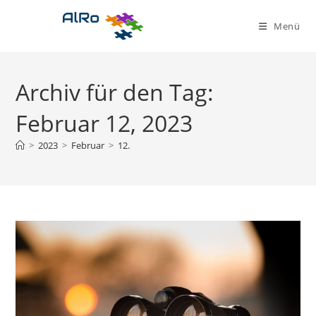
Zum
Inhalt
Menü
springen
Archiv für den Tag:
Februar 12, 2023
>
2023
>
Februar
>
12.