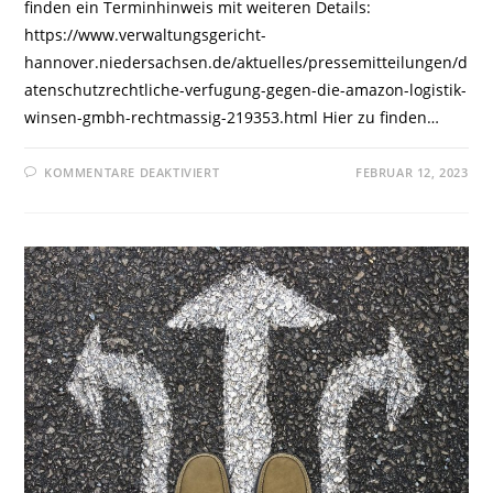
finden ein Terminhinweis mit weiteren Details:
https://www.verwaltungsgericht-
hannover.niedersachsen.de/aktuelles/pressemitteilungen/d
atenschutzrechtliche-verfugung-gegen-die-amazon-logistik-
winsen-gmbh-rechtmassig-219353.html Hier zu finden…
FÜR
KOMMENTARE DEAKTIVIERT
FEBRUAR 12, 2023
VG
HANNOVER:
ONLINEUNTERNEHMERN
DARF
HANDSCANNER
NUTZEN
UND
ERHOBENE
PERSONENBEZOGENE
DATEN
WEITERHIN
AUSWERTEN