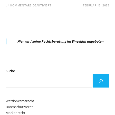
FÜR
KOMMENTARE DEAKTIVIERT
FEBRUAR 12, 2023
HESSISCHER
VERWALTUNGSGERICHTSHOF:
WAHLRECHT
DES
ÖRTLICH
ZUSTÄNDIGEN
GERICHTS
BEI
DATENSCHUTZRECHTSVERLETZUN
ERGIBT
Hier wird keine Rechtsberatung im Einzelfall angeboten
SICH
AUS
§
44
BDSG
Suche
Wettbewerbsrecht
Datenschutzrecht
Markenrecht