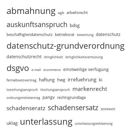
abmahnung
arbeitsrecht
agb
auskunftsanspruch
bdsg
datenschutz
beschäftigtendatenschutz
betriebsrat
bewertung
datenschutz-grundverordnung
datenschutzrecht
dringlichkeitsvermutung
dringlichkeit
dsgvo
einstweilige verfügung
e-mail
ecommerce
irrefuehrung
haftung
ki
hwg
fernabsatzvertrag
markenrecht
loeschungsanspruch
löschungsanspruch
pangv
rechtsgrundlage
ordnungsmittelantrag
schadensersatz
schadenseratz
streitwert
unterlassung
uklag
unterlassungserklaerung