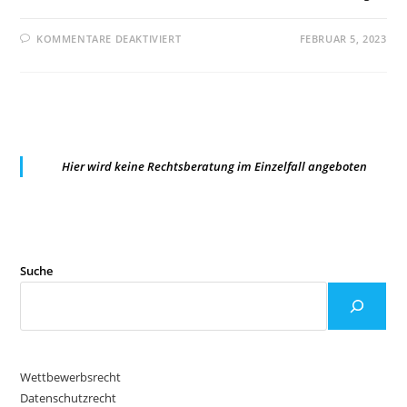
FÜR
KOMMENTARE DEAKTIVIERT
FEBRUAR 5, 2023
LG
DÜSSELDORF:
HINWEISE
ZUR
TEILWEISEN
ERFOLGLOSIGKEIT
EINES
ANTRAGS
AUF
ERLASS
Hier wird keine Rechtsberatung im Einzelfall angeboten
EINER
EINSTWEILIGEN
VERFÜGUNG,
DIE
NICHT
DEM
ANTRAGSGEGNER
MITGETEILT
WERDEN
Suche
Wettbewerbsrecht
Datenschutzrecht