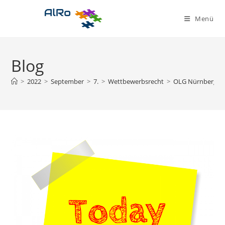
Zum
Inhalt
Menü
springen
Blog
>
2022
>
September
>
7.
>
Wettbewerbsrecht
>
OLG Nürnberg: Hi