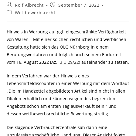
Beitrags-
Beitrag
Rolf Albrecht
September 7, 2022
Autor:
veröffentlicht:
Beitrags-
Wettbewerbsrecht
Kategorie:
Hinweis in Werbung auf ggf. eingeschränkte Verfügbarkeit
von Waren – Mit einer solchen rechtlichen und werblichen
Gestaltung hatte sich das OLG Nürnberg in einem
Berufungsverfahren und folglich auch seinem Endurteil
vom 16. August 2022 (Az.:
3 U 29/22
) auseinander zu setzen.
In dem Verfahren war der Hinweis eines
Lebensmitteldiscounter in einer Werbung mit dem Wortlaut
„Die im Handzettel abgebildeten Artikel sind nicht in allen
Filialen erhältlich und können wegen des begrenzten
Angebots schon am ersten Tag ausverkauft sein.“ und
dessen wettbewerbsrechtliche Bewertung streitig.
Die klagende Verbraucherzentrale sah darin eine
unzulässige geschäftliche Handlung. Dieser Ansicht folgte