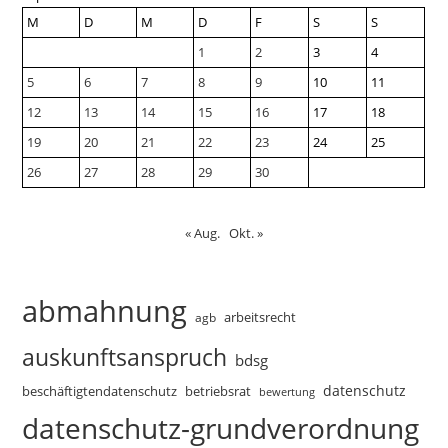
M
D
M
D
F
S
S
1
2
3
4
5
6
7
8
9
10
11
12
13
14
15
16
17
18
19
20
21
22
23
24
25
26
27
28
29
30
« Aug.
Okt. »
abmahnung
arbeitsrecht
agb
auskunftsanspruch
bdsg
datenschutz
beschäftigtendatenschutz
betriebsrat
bewertung
datenschutz-grundverordnung