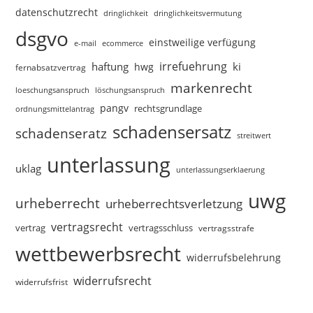
datenschutzrecht
dringlichkeitsvermutung
dringlichkeit
dsgvo
einstweilige verfügung
e-mail
ecommerce
irrefuehrung
haftung
ki
hwg
fernabsatzvertrag
markenrecht
loeschungsanspruch
löschungsanspruch
pangv
rechtsgrundlage
ordnungsmittelantrag
schadensersatz
schadenseratz
streitwert
unterlassung
uklag
unterlassungserklaerung
uwg
urheberrecht
urheberrechtsverletzung
vertragsrecht
vertragsschluss
vertrag
vertragsstrafe
wettbewerbsrecht
widerrufsbelehrung
widerrufsrecht
widerrufsfrist