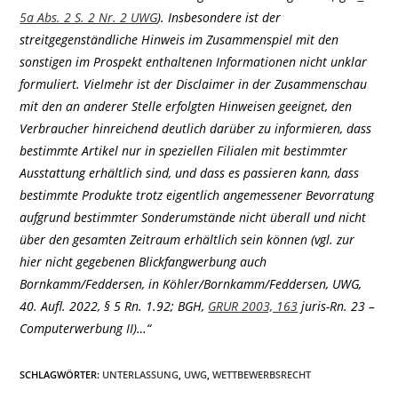
5a Abs. 2 S. 2 Nr. 2 UWG
). Insbesondere ist der
streitgegenständliche Hinweis im Zusammenspiel mit den
sonstigen im Prospekt enthaltenen Informationen nicht unklar
formuliert. Vielmehr ist der Disclaimer in der Zusammenschau
mit den an anderer Stelle erfolgten Hinweisen geeignet, den
Verbraucher hinreichend deutlich darüber zu informieren, dass
bestimmte Artikel nur in speziellen Filialen mit bestimmter
Ausstattung erhältlich sind, und dass es passieren kann, dass
bestimmte Produkte trotz eigentlich angemessener Bevorratung
aufgrund bestimmter Sonderumstände nicht überall und nicht
über den gesamten Zeitraum erhältlich sein können (vgl. zur
hier nicht gegebenen Blickfangwerbung auch
Bornkamm/Feddersen, in Köhler/Bornkamm/Feddersen, UWG,
40. Aufl. 2022, § 5 Rn. 1.92; BGH,
GRUR 2003, 163
juris-Rn. 23 –
Computerwerbung II)…“
SCHLAGWÖRTER
:
UNTERLASSUNG
,
UWG
,
WETTBEWERBSRECHT