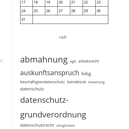
17
18
19
20
21
22
23
24
25
26
27
28
29
30
31
« Juli
abmahnung
24
arbeitsrecht
agb
auskunftsanspruch
bdsg
beschäftigtendatenschutz
betriebsrat
bewertung
datenschutz
datenschutz-
grundverordnung
datenschutzrecht
dringlichkeit