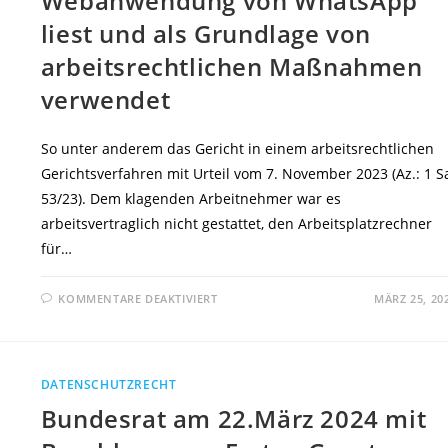
Webanwendung von WhatsApp
liest und als Grundlage von
arbeitsrechtlichen Maßnahmen
verwendet
So unter anderem das Gericht in einem arbeitsrechtlichen
Gerichtsverfahren mit Urteil vom 7. November 2023 (Az.: 1 S
53/23). Dem klagenden Arbeitnehmer war es
arbeitsvertraglich nicht gestattet, den Arbeitsplatzrechner
für…
FÜR
KOMMENTARE DEAKTIVIERT
MÄRZ 25, 20
LAG
BREMEN:
SACHVORTRAGSVERWERTUNGSV
WENN
ARBEITGEBER
PRIVATE
DATENSCHUTZRECHT
KOMMUNIKATION
AUF
Bundesrat am 22.März 2024 mit
DIENSTRECHNER
IN
DER