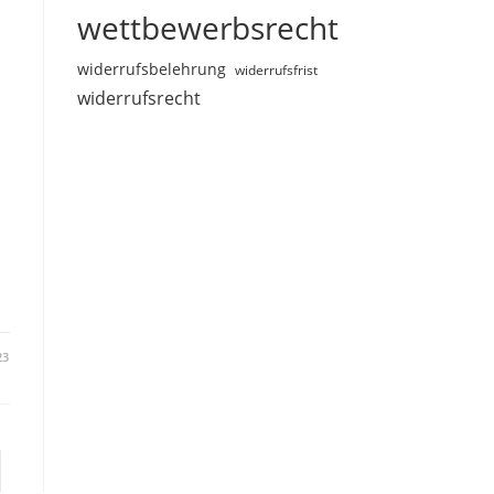
wettbewerbsrecht
widerrufsbelehrung
widerrufsfrist
widerrufsrecht
23
 nächsten Seite