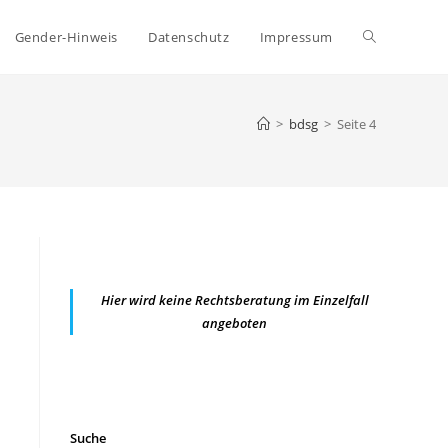
Website-
Gender-Hinweis
Datenschutz
Impressum
Suche
>
bdsg
>
Seite 4
umschalten
Hier wird keine Rechtsberatung im Einzelfall
angeboten
Suche