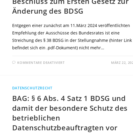
Beschluss zum Ersten Gesetz zur
WEBANWENDUNG
VON
Änderung des BDSG
WHATSAPP
LIEST
UND
ALS
GRUNDLAGE
Entgegen einer zunächst am 11.März 2024 veröffentlichten
VON
ARBEITSRECHTLICHEN
Empfehlung der Ausschüsse des Bundesrates ist eine
MASSNAHMEN V
Streichung des § 38 BDSG in der Stellungnahme (hinter Link
ERWENDET
befindet sich ein .pdf-Dokument) nicht mehr…
FÜR
KOMMENTARE DEAKTIVIERT
MÄRZ 22, 20
BUNDESRAT
AM
22.MÄRZ
2024
MIT
BESCHLUSS
DATENSCHUTZRECHT
ZUM
ERSTEN
BAG: § 6 Abs. 4 Satz 1 BDSG und
GESETZ
ZUR
ÄNDERUNG
damit der besondere Schutz des
DES
BDSG
betrieblichen
Datenschutzbeauftragten vor