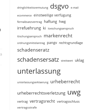
dsgvo
dringlichkeitsvermutung
e-mail
einstweilige verfügung
ecommerce
haftung
hwg
fernabsatzvertrag
irrefuehrung
ki
loeschungsanspruch
H
markenrecht
löschungsanspruch
pangv
rechtsgrundlage
ordnungsmittelantrag
schadenseratz
23
schadensersatz
uklag
streitwert
unterlassung
urheberrecht
unterlassungserklaerung
uwg
urheberrechtsverletzung
vertragsrecht
vertragsschluss
vertrag
vertragsstrafe