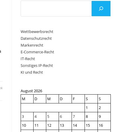
Wettbewerbsrecht
Datenschutzrecht
Markenrecht
a
E-Commerce-Recht
IT-Recht
Sonstiges IP-Recht
KI und Recht
24
August 2026
M
D
M
D
F
S
S
ERBOT,
1
2
3
4
5
6
7
8
9
10
11
12
13
14
15
16