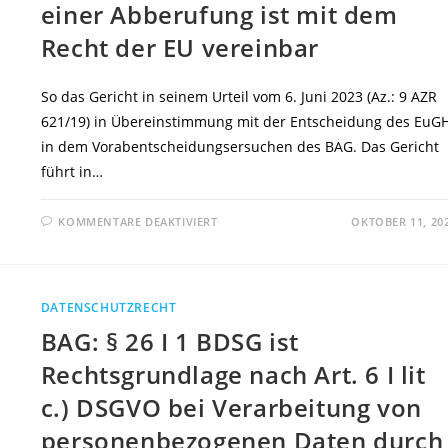
einer Abberufung ist mit dem
Recht der EU vereinbar
So das Gericht in seinem Urteil vom 6. Juni 2023 (Az.: 9 AZR
621/19) in Übereinstimmung mit der Entscheidung des EuG
in dem Vorabentscheidungsersuchen des BAG. Das Gericht
führt in…
FÜR
KOMMENTARE DEAKTIVIERT
OKTOBER 11, 20
BAG:
§
6
ABS.
4
SATZ
DATENSCHUTZRECHT
1
BDSG
BAG: § 26 I 1 BDSG ist
UND
DAMIT
DER
Rechtsgrundlage nach Art. 6 I lit
BESONDERE
SCHUTZ
c.) DSGVO bei Verarbeitung von
DES
BETRIEBLICHEN
DATENSCHUTZBEAUFTRAGTEN
personenbezogenen Daten durch
VOR