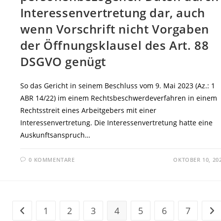
EINER
Interessenvertretung dar, auch
ABBERUFUNG
IST
MIT
wenn Vorschrift nicht Vorgaben
DEM
RECHT
der Öffnungsklausel des Art. 88
DER
EU
VEREINBAR
DSGVO genügt
So das Gericht in seinem Beschluss vom 9. Mai 2023 (Az.: 1
ABR 14/22) im einem Rechtsbeschwerdeverfahren in einem
Rechtsstreit eines Arbeitgebers mit einer
Interessenvertretung. Die Interessenvertretung hatte eine
Auskunftsanspruch…
0 KOMMENTARE
OKTOBER 10, 20
1
2
3
4
5
6
7
Zur vorherigen Seite
Zur