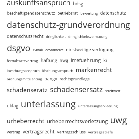
auskunftsanspruch
bdsg
datenschutz
beschäftigtendatenschutz
betriebsrat
bewertung
datenschutz-grundverordnung
datenschutzrecht
dringlichkeitsvermutung
dringlichkeit
dsgvo
einstweilige verfügung
e-mail
ecommerce
irrefuehrung
haftung
ki
hwg
fernabsatzvertrag
markenrecht
loeschungsanspruch
löschungsanspruch
pangv
rechtsgrundlage
ordnungsmittelantrag
schadensersatz
schadenseratz
streitwert
unterlassung
uklag
unterlassungserklaerung
uwg
urheberrecht
urheberrechtsverletzung
vertragsrecht
vertragsschluss
vertrag
vertragsstrafe