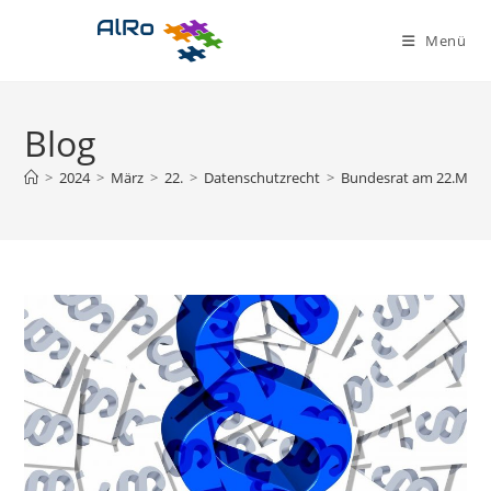
Zum
Inhalt
Menü
springen
Blog
>
2024
>
März
>
22.
>
Datenschutzrecht
>
Bundesrat am 22.März 