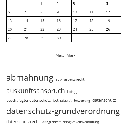
1
2
3
4
5
6
7
8
9
10
11
12
13
14
15
16
17
18
19
20
21
22
23
24
25
26
27
28
29
30
« März
Mai »
abmahnung
arbeitsrecht
agb
auskunftsanspruch
bdsg
datenschutz
beschäftigtendatenschutz
betriebsrat
bewertung
datenschutz-grundverordnung
datenschutzrecht
dringlichkeitsvermutung
dringlichkeit