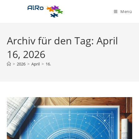
Zum
Inhalt
Menü
springen
Archiv für den Tag: April
16, 2026
>
2026
>
April
>
16.