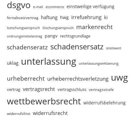
dsgvo
einstweilige verfügung
e-mail
ecommerce
irrefuehrung
haftung
ki
hwg
fernabsatzvertrag
markenrecht
loeschungsanspruch
löschungsanspruch
pangv
rechtsgrundlage
ordnungsmittelantrag
schadensersatz
schadenseratz
streitwert
unterlassung
uklag
unterlassungserklaerung
uwg
urheberrecht
urheberrechtsverletzung
vertragsrecht
vertragsschluss
vertrag
vertragsstrafe
wettbewerbsrecht
widerrufsbelehrung
widerrufsrecht
widerrufsfrist