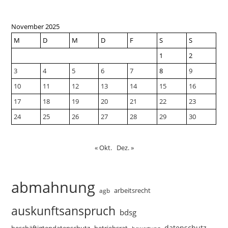
November 2025
M
D
M
D
F
S
S
1
2
3
4
5
6
7
8
9
10
11
12
13
14
15
16
17
18
19
20
21
22
23
24
25
26
27
28
29
30
« Okt.
Dez. »
abmahnung
arbeitsrecht
agb
auskunftsanspruch
bdsg
datenschutz