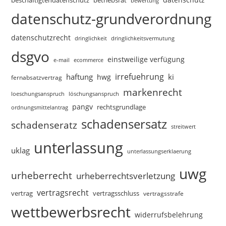
beschäftigtendatenschutz
betriebsrat
bewertung
datenschutz-grundverordnung
datenschutzrecht
dringlichkeitsvermutung
dringlichkeit
dsgvo
einstweilige verfügung
e-mail
ecommerce
irrefuehrung
haftung
ki
hwg
fernabsatzvertrag
markenrecht
loeschungsanspruch
löschungsanspruch
pangv
rechtsgrundlage
ordnungsmittelantrag
schadensersatz
schadenseratz
streitwert
unterlassung
uklag
unterlassungserklaerung
uwg
urheberrecht
urheberrechtsverletzung
vertragsrecht
vertragsschluss
vertrag
vertragsstrafe
wettbewerbsrecht
widerrufsbelehrung