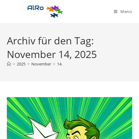
Zum
Inhalt
Menü
springen
Archiv für den Tag:
November 14, 2025
>
2025
>
November
>
14.