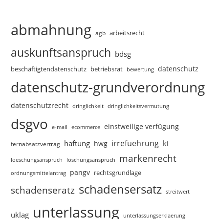
abmahnung
arbeitsrecht
agb
auskunftsanspruch
bdsg
datenschutz
beschäftigtendatenschutz
betriebsrat
bewertung
datenschutz-grundverordnung
datenschutzrecht
dringlichkeitsvermutung
dringlichkeit
dsgvo
einstweilige verfügung
e-mail
ecommerce
irrefuehrung
haftung
ki
hwg
fernabsatzvertrag
markenrecht
loeschungsanspruch
löschungsanspruch
pangv
rechtsgrundlage
ordnungsmittelantrag
schadensersatz
schadenseratz
streitwert
unterlassung
uklag
unterlassungserklaerung