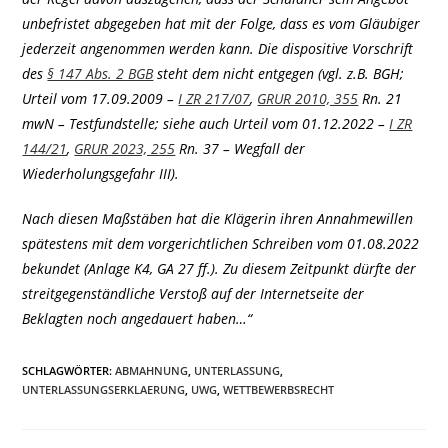
unbefristet abgegeben hat mit der Folge, dass es vom Gläubiger
jederzeit angenommen werden kann. Die dispositive Vorschrift
des
§ 147 Abs. 2 BGB
steht dem nicht entgegen (vgl. z.B. BGH;
Urteil vom 17.09.2009 –
I ZR 217/07
,
GRUR 2010, 355
Rn. 21
mwN – Testfundstelle; siehe auch Urteil vom 01.12.2022 –
I ZR
144/21
,
GRUR 2023, 255
Rn. 37 – Wegfall der
Wiederholungsgefahr III).
Nach diesen Maßstäben hat die Klägerin ihren Annahmewillen
spätestens mit dem vorgerichtlichen Schreiben vom 01.08.2022
bekundet (Anlage K4, GA 27 ff.). Zu diesem Zeitpunkt dürfte der
streitgegenständliche Verstoß auf der Internetseite der
Beklagten noch angedauert haben…“
SCHLAGWÖRTER
:
ABMAHNUNG
,
UNTERLASSUNG
,
UNTERLASSUNGSERKLAERUNG
,
UWG
,
WETTBEWERBSRECHT