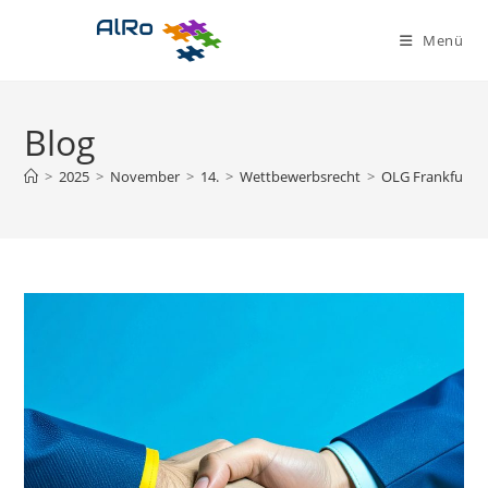
Zum
Inhalt
Menü
springen
Blog
>
2025
>
November
>
14.
>
Wettbewerbsrecht
>
OLG Frankfurt a