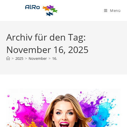
Zum
Inhalt
Menü
springen
Archiv für den Tag:
November 16, 2025
>
2025
>
November
>
16.