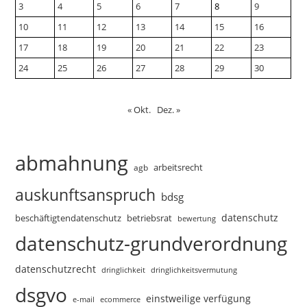
3
4
5
6
7
8
9
10
11
12
13
14
15
16
17
18
19
20
21
22
23
24
25
26
27
28
29
30
« Okt.
Dez. »
abmahnung
arbeitsrecht
agb
auskunftsanspruch
bdsg
datenschutz
beschäftigtendatenschutz
betriebsrat
bewertung
datenschutz-grundverordnung
datenschutzrecht
dringlichkeitsvermutung
dringlichkeit
dsgvo
einstweilige verfügung
e-mail
ecommerce