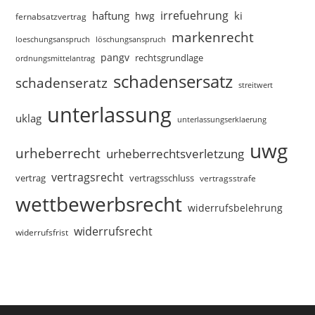
irrefuehrung
haftung
ki
hwg
fernabsatzvertrag
markenrecht
loeschungsanspruch
löschungsanspruch
pangv
rechtsgrundlage
ordnungsmittelantrag
schadensersatz
schadenseratz
streitwert
unterlassung
uklag
unterlassungserklaerung
uwg
urheberrecht
urheberrechtsverletzung
vertragsrecht
vertragsschluss
vertrag
vertragsstrafe
wettbewerbsrecht
widerrufsbelehrung
widerrufsrecht
widerrufsfrist