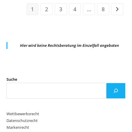
1
2
3
4
…
8
Zur näc
Hier wird keine Rechtsberatung im Einzelfall angeboten
Suche
Wettbewerbsrecht
Datenschutzrecht
Markenrecht