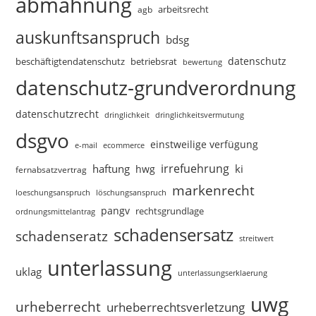
abmahnung
arbeitsrecht
agb
auskunftsanspruch
bdsg
datenschutz
beschäftigtendatenschutz
betriebsrat
bewertung
datenschutz-grundverordnung
datenschutzrecht
dringlichkeitsvermutung
dringlichkeit
dsgvo
einstweilige verfügung
e-mail
ecommerce
irrefuehrung
haftung
ki
hwg
fernabsatzvertrag
markenrecht
loeschungsanspruch
löschungsanspruch
pangv
rechtsgrundlage
ordnungsmittelantrag
schadensersatz
schadenseratz
streitwert
unterlassung
uklag
unterlassungserklaerung
uwg
urheberrecht
urheberrechtsverletzung