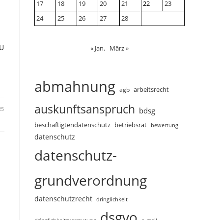
17
18
19
20
21
22
23
n
24
25
26
27
28
 U
« Jan.
März »
abmahnung
arbeitsrecht
agb
auskunftsanspruch
25
bdsg
beschäftigtendatenschutz
betriebsrat
bewertung
datenschutz
datenschutz-
grundverordnung
datenschutzrecht
dringlichkeit
dsgvo