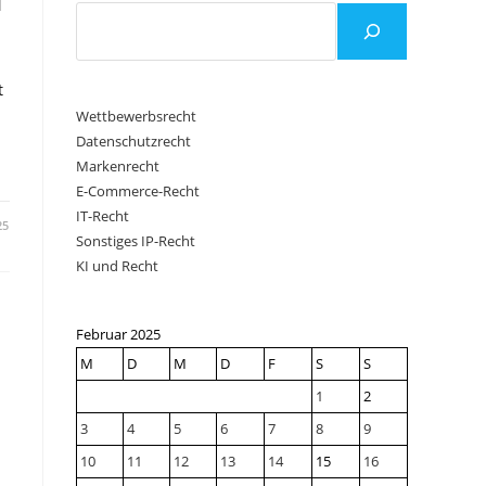
f
t
Wettbewerbsrecht
Datenschutzrecht
Markenrecht
E-Commerce-Recht
IT-Recht
25
Sonstiges IP-Recht
KI und Recht
Februar 2025
M
D
M
D
F
S
S
1
2
3
4
5
6
7
8
9
10
11
12
13
14
15
16