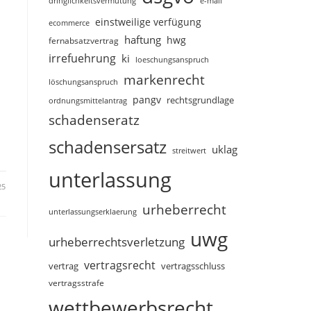
dringlichkeitsvermutung
e-mail
einstweilige verfügung
ecommerce
haftung
hwg
fernabsatzvertrag
irrefuehrung
ki
loeschungsanspruch
markenrecht
löschungsanspruch
pangv
rechtsgrundlage
ordnungsmittelantrag
schadenseratz
schadensersatz
uklag
streitwert
unterlassung
25
urheberrecht
unterlassungserklaerung
uwg
urheberrechtsverletzung
vertragsrecht
vertragsschluss
vertrag
vertragsstrafe
wettbewerbsrecht