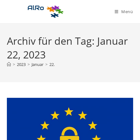
Zum
Inhalt
Menü
springen
Archiv für den Tag: Januar
22, 2023
>
2023
>
Januar
>
22.