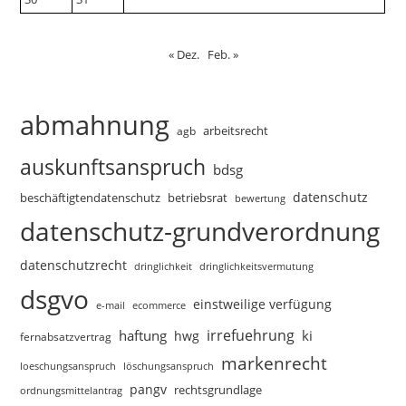
« Dez.
Feb. »
abmahnung
arbeitsrecht
agb
auskunftsanspruch
bdsg
datenschutz
beschäftigtendatenschutz
betriebsrat
bewertung
datenschutz-grundverordnung
datenschutzrecht
dringlichkeitsvermutung
dringlichkeit
dsgvo
einstweilige verfügung
e-mail
ecommerce
irrefuehrung
haftung
ki
hwg
fernabsatzvertrag
markenrecht
loeschungsanspruch
löschungsanspruch
pangv
rechtsgrundlage
ordnungsmittelantrag