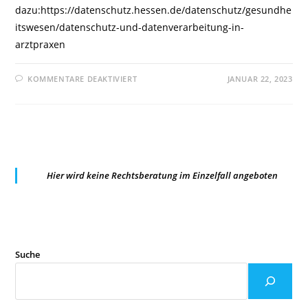
dazu:https://datenschutz.hessen.de/datenschutz/gesundhe
itswesen/datenschutz-und-datenverarbeitung-in-
arztpraxen
FÜR
KOMMENTARE DEAKTIVIERT
JANUAR 22, 2023
HESSISCHER
BEAUFTRAGTER
FÜR
DATENSCHUTZ
UND
INFORMATIONSFREIHEIT:
ARZTPRAXEN
UND
DATENSCHUTZ
Hier wird keine Rechtsberatung im Einzelfall angeboten
Suche