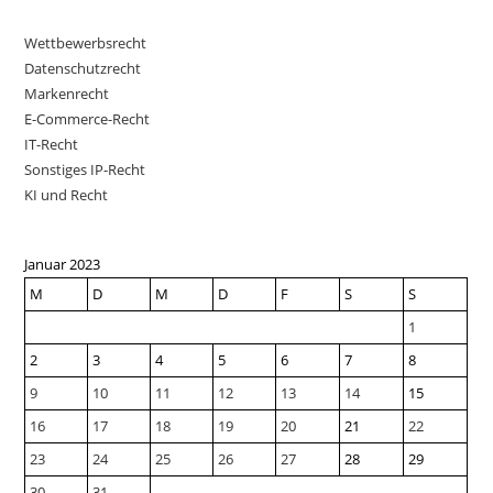
Wettbewerbsrecht
Datenschutzrecht
Markenrecht
E-Commerce-Recht
IT-Recht
Sonstiges IP-Recht
KI und Recht
Januar 2023
M
D
M
D
F
S
S
1
2
3
4
5
6
7
8
9
10
11
12
13
14
15
16
17
18
19
20
21
22
23
24
25
26
27
28
29
30
31