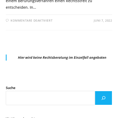
einem Berufungsverfahren einen Rechtsstreit zu
entscheiden. In…
FÜR
KOMMENTARE DEAKTIVIERT
JUNI 7, 2022
OLG
DRESDEN:
AUSKUNFTSANSPRUCH
NACH
ART.15
DSGVO
Hier wird keine Rechtsberatung im Einzelfall angeboten
Suche