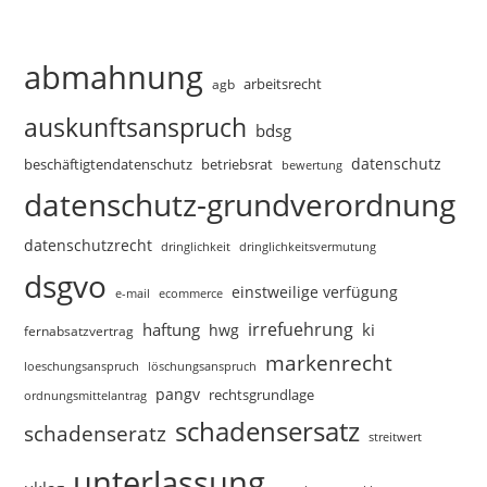
abmahnung
arbeitsrecht
agb
auskunftsanspruch
bdsg
datenschutz
beschäftigtendatenschutz
betriebsrat
bewertung
datenschutz-grundverordnung
datenschutzrecht
dringlichkeitsvermutung
dringlichkeit
dsgvo
einstweilige verfügung
e-mail
ecommerce
irrefuehrung
haftung
ki
hwg
fernabsatzvertrag
markenrecht
loeschungsanspruch
löschungsanspruch
pangv
rechtsgrundlage
ordnungsmittelantrag
schadensersatz
schadenseratz
streitwert
unterlassung