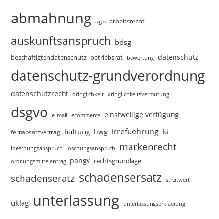
abmahnung
arbeitsrecht
agb
auskunftsanspruch
bdsg
datenschutz
beschäftigtendatenschutz
betriebsrat
bewertung
datenschutz-grundverordnung
datenschutzrecht
dringlichkeitsvermutung
dringlichkeit
dsgvo
einstweilige verfügung
e-mail
ecommerce
irrefuehrung
haftung
ki
hwg
fernabsatzvertrag
markenrecht
loeschungsanspruch
löschungsanspruch
pangv
rechtsgrundlage
ordnungsmittelantrag
schadensersatz
schadenseratz
streitwert
unterlassung
uklag
unterlassungserklaerung