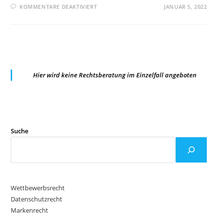
FÜR
KOMMENTARE DEAKTIVIERT
JANUAR 5, 2022
OLG
HAMM:§
9
II
ELEKTROG
UND
UWG
Hier wird keine Rechtsberatung im Einzelfall angeboten
Suche
Wettbewerbsrecht
Datenschutzrecht
Markenrecht