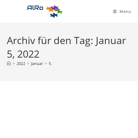
Zum
Inhalt
Menü
springen
Archiv für den Tag: Januar
5, 2022
>
2022
>
Januar
>
5.