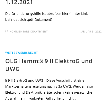
1.12.2021
Die Orientierungshilfe ist abrufbar hier (hinter Link
befindet sich .pdf-Dokument)
FÜR
KOMMENTARE DEAKTIVIERT
JANUAR 5, 2022
DATENSCHUTZKONFERENZ
VERÖFFENTLICHT
ORIENTIERUNGSHILFE
ZUM
THEMA
TELEMEDIEN
WETTBEWERBSRECHT
UND
DEN
OLG Hamm:§ 9 II ElektroG und
REGELUNGEN
MIT
GELTUNG
UWG
SEIT
DEM
1.12.2021
§ 9 II ElektroG und UWG - Diese Vorschrift ist eine
Marktverhaltensregelung nach § 3a UWG. Werden also
Elektro- und Elektronikgeräte, sofern keine gesetzliche
Ausnahme im konkreten Fall vorliegt, nicht…