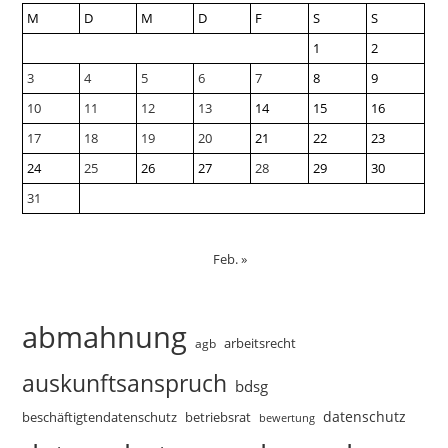
M
D
M
D
F
S
S
1
2
3
4
5
6
7
8
9
10
11
12
13
14
15
16
17
18
19
20
21
22
23
24
25
26
27
28
29
30
31
Feb. »
abmahnung
arbeitsrecht
agb
auskunftsanspruch
bdsg
datenschutz
beschäftigtendatenschutz
betriebsrat
bewertung