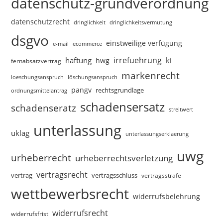
datenschutz-grundverordnung
datenschutzrecht
dringlichkeitsvermutung
dringlichkeit
dsgvo
einstweilige verfügung
e-mail
ecommerce
irrefuehrung
haftung
ki
hwg
fernabsatzvertrag
markenrecht
loeschungsanspruch
löschungsanspruch
pangv
rechtsgrundlage
ordnungsmittelantrag
schadensersatz
schadenseratz
streitwert
unterlassung
uklag
unterlassungserklaerung
uwg
urheberrecht
urheberrechtsverletzung
vertragsrecht
vertragsschluss
vertrag
vertragsstrafe
wettbewerbsrecht
widerrufsbelehrung
widerrufsrecht
widerrufsfrist