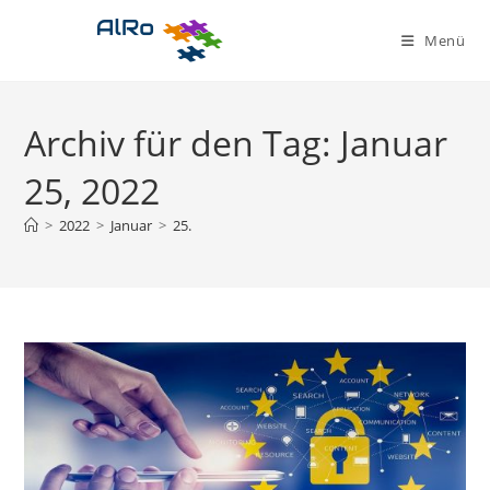
Zum
Inhalt
Menü
springen
Archiv für den Tag: Januar
25, 2022
>
2022
>
Januar
>
25.