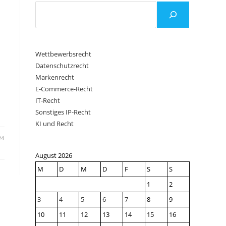
Wettbewerbsrecht
Datenschutzrecht
Markenrecht
E-Commerce-Recht
IT-Recht
Sonstiges IP-Recht
KI und Recht
24
August 2026
M
D
M
D
F
S
S
1
2
3
4
5
6
7
8
9
10
11
12
13
14
15
16