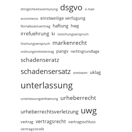
dsgvo
dringlichkeitsvermutung
e-mail
einstweilige verfügung
ecommerce
haftung
hwg
fernabsatzvertrag
irrefuehrung
ki
loeschungsanspruch
markenrecht
löschungsanspruch
pangv
rechtsgrundlage
ordnungsmittelantrag
schadenseratz
schadensersatz
uklag
streitwert
unterlassung
urheberrecht
unterlassungserklaerung
uwg
urheberrechtsverletzung
vertragsrecht
vertragsschluss
vertrag
vertragsstrafe