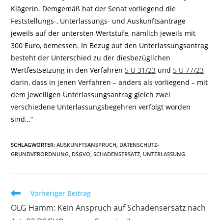
Klägerin. Demgemäß hat der Senat vorliegend die
Feststellungs-, Unterlassungs- und Auskunftsanträge
jeweils auf der untersten Wertstufe, nämlich jeweils mit
300 Euro, bemessen. In Bezug auf den Unterlassungsantrag
besteht der Unterschied zu der diesbezüglichen
Wertfestsetzung in den Verfahren
5 U 31/23
und
5 U 77/23
darin, dass in jenen Verfahren – anders als vorliegend – mit
dem jeweiligen Unterlassungsantrag gleich zwei
verschiedene Unterlassungsbegehren verfolgt worden
sind…“
SCHLAGWÖRTER
:
AUSKUNFTSANSPRUCH
,
DATENSCHUTZ-
GRUNDVERORDNUNG
,
DSGVO
,
SCHADENSERSATZ
,
UNTERLASSUNG
Weitere
Vorheriger Beitrag
Artikel
OLG Hamm: Kein Anspruch auf Schadensersatz nach
ansehen