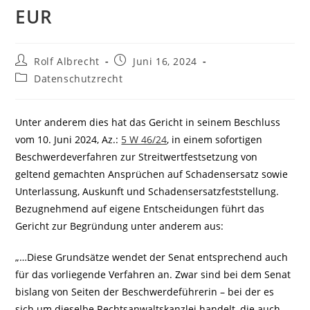
EUR
Beitrags-
Beitrag
Rolf Albrecht
Juni 16, 2024
Autor:
veröffentlicht:
Beitrags-
Datenschutzrecht
Kategorie:
Unter anderem dies hat das Gericht in seinem Beschluss
vom 10. Juni 2024, Az.:
5 W 46/24
, in einem sofortigen
Beschwerdeverfahren zur Streitwertfestsetzung von
geltend gemachten Ansprüchen auf Schadensersatz sowie
Unterlassung, Auskunft und Schadensersatzfeststellung.
Bezugnehmend auf eigene Entscheidungen führt das
Gericht zur Begründung unter anderem aus:
„…Diese Grundsätze wendet der Senat entsprechend auch
für das vorliegende Verfahren an. Zwar sind bei dem Senat
bislang von Seiten der Beschwerdeführerin – bei der es
sich um dieselbe Rechtsanwaltskanzlei handelt, die auch