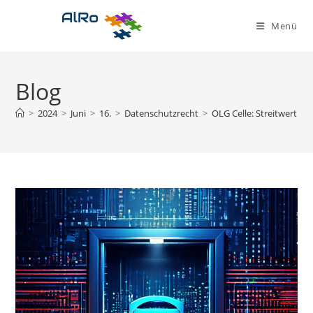
Zum
Inhalt
Menü
springen
Blog
>
2024
>
Juni
>
16.
>
Datenschutzrecht
>
OLG Celle: Streitwert 