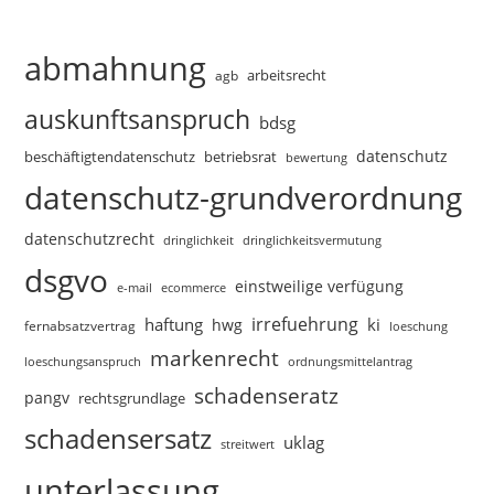
abmahnung
arbeitsrecht
agb
auskunftsanspruch
bdsg
datenschutz
beschäftigtendatenschutz
betriebsrat
bewertung
datenschutz-grundverordnung
datenschutzrecht
dringlichkeitsvermutung
dringlichkeit
dsgvo
einstweilige verfügung
e-mail
ecommerce
irrefuehrung
haftung
ki
hwg
fernabsatzvertrag
loeschung
markenrecht
loeschungsanspruch
ordnungsmittelantrag
schadenseratz
pangv
rechtsgrundlage
schadensersatz
uklag
streitwert
unterlassung