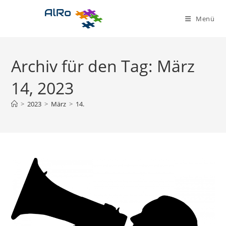
Zum
Inhalt
Menü
springen
Archiv für den Tag: März
14, 2023
>
2023
>
März
>
14.