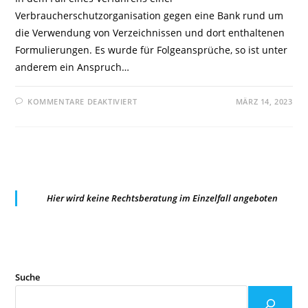
Verbraucherschutzorganisation gegen eine Bank rund um
die Verwendung von Verzeichnissen und dort enthaltenen
Formulierungen. Es wurde für Folgeansprüche, so ist unter
anderem ein Anspruch…
FÜR
KOMMENTARE DEAKTIVIERT
MÄRZ 14, 2023
LG
FRANKFURT
A.M::
AUSKUNFTSANSPRUCH
NACH
UWG
VS.
DSGVO
Hier wird keine Rechtsberatung im Einzelfall angeboten
Suche