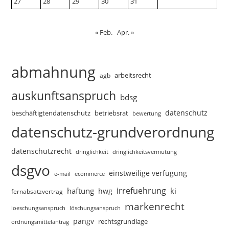
27
28
29
30
31
« Feb.
Apr. »
abmahnung
arbeitsrecht
agb
auskunftsanspruch
bdsg
datenschutz
beschäftigtendatenschutz
betriebsrat
bewertung
datenschutz-grundverordnung
datenschutzrecht
dringlichkeitsvermutung
dringlichkeit
dsgvo
einstweilige verfügung
e-mail
ecommerce
irrefuehrung
haftung
ki
hwg
fernabsatzvertrag
markenrecht
loeschungsanspruch
löschungsanspruch
pangv
rechtsgrundlage
ordnungsmittelantrag