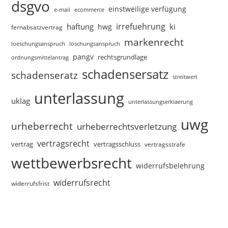
dsgvo
einstweilige verfügung
e-mail
ecommerce
irrefuehrung
haftung
ki
hwg
fernabsatzvertrag
markenrecht
loeschungsanspruch
löschungsanspruch
pangv
rechtsgrundlage
ordnungsmittelantrag
schadensersatz
schadenseratz
streitwert
unterlassung
uklag
unterlassungserklaerung
uwg
urheberrecht
urheberrechtsverletzung
vertragsrecht
vertragsschluss
vertrag
vertragsstrafe
wettbewerbsrecht
widerrufsbelehrung
widerrufsrecht
widerrufsfrist