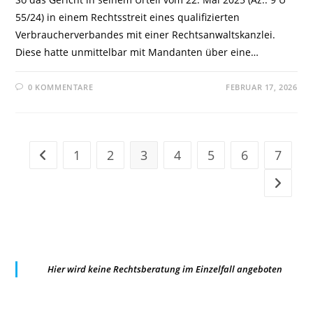
55/24) in einem Rechtsstreit eines qualifizierten
Verbraucherverbandes mit einer Rechtsanwaltskanzlei.
Diese hatte unmittelbar mit Mandanten über eine…
0 KOMMENTARE
FEBRUAR 17, 2026
1
2
3
4
5
6
7
Zur vorherigen Seite
Zur näc
Hier wird keine Rechtsberatung im Einzelfall angeboten