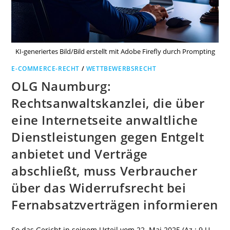
KI-generiertes Bild/Bild erstellt mit Adobe Firefly durch Prompting
E-COMMERCE-RECHT
/
WETTBEWERBSRECHT
OLG Naumburg:
Rechtsanwaltskanzlei, die über
eine Internetseite anwaltliche
Dienstleistungen gegen Entgelt
anbietet und Verträge
abschließt, muss Verbraucher
über das Widerrufsrecht bei
Fernabsatzverträgen informieren
So das Gericht in seinem Urteil vom 22. Mai 2025 (Az.: 9 U