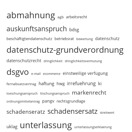
abmahnung
arbeitsrecht
agb
auskunftsanspruch
bdsg
datenschutz
beschäftigtendatenschutz
betriebsrat
bewertung
datenschutz-grundverordnung
datenschutzrecht
dringlichkeitsvermutung
dringlichkeit
dsgvo
einstweilige verfügung
e-mail
ecommerce
irrefuehrung
haftung
ki
hwg
fernabsatzvertrag
markenrecht
loeschungsanspruch
löschungsanspruch
pangv
rechtsgrundlage
ordnungsmittelantrag
schadensersatz
schadenseratz
streitwert
unterlassung
uklag
unterlassungserklaerung