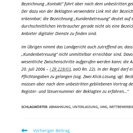
Bezeichnung „Kontakt“ führt aber nach dem unbestritten ge
Der dazu von der Beklagten verwendete Link mit der Bezeic
erkennbar; die Bezeichnung „Kundenbetreuung“ deutet auf e
durchschnittlichen Verbraucher gerade nicht als eine Bezei
Anbieter digitaler Dienste zu finden sind.
Im Übrigen nimmt das Landgericht auch zutreffend an, dass
„Kundenbetreuung“ nicht unmittelbar erreichbar sind. Davo
wesentliche Zwischenschritte aufgerufen werden kann; die A
20. Juli 2006 –
I ZR 228/03
, aaO Rn. 22). In der Regel darf 
Pflichtangaben zu gelangen (sog. Zwei-Klick-Lösung, vgl. Be
müssen aber nach dem unbestritten gebliebenen Vortrag des
Register- und Steuernummer der Beklagten zu erfahren…“
SCHLAGWÖRTER
:
ABMAHNUNG
,
UNTERLASSUNG
,
UWG
,
WETTBEWERBS
Weitere
Vorheriger Beitrag