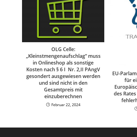
OLG Celle:
„Kleinstmengenaufschlag“ muss
in Onlineshop als sonstige
Kosten nach § 6 I Nr. 2,II PAngV
EU-Parlam
gesondert ausgewiesen werden
für e
und sind nicht in den
Europäis
Gesamtpreis mit
des Rates
einzuberechnen
fehler
Februar 22, 2024