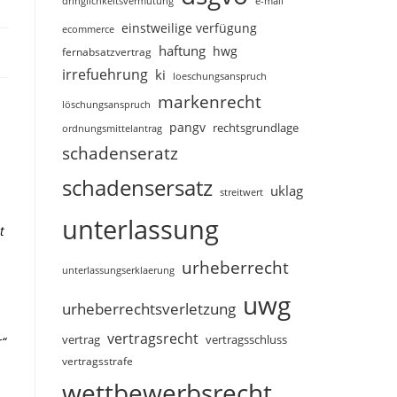
dringlichkeitsvermutung
e-mail
einstweilige verfügung
ecommerce
haftung
hwg
fernabsatzvertrag
irrefuehrung
ki
loeschungsanspruch
markenrecht
löschungsanspruch
pangv
rechtsgrundlage
ordnungsmittelantrag
schadenseratz
schadensersatz
uklag
streitwert
unterlassung
t
urheberrecht
unterlassungserklaerung
uwg
urheberrechtsverletzung
vertragsrecht
vertragsschluss
vertrag
r“
vertragsstrafe
wettbewerbsrecht