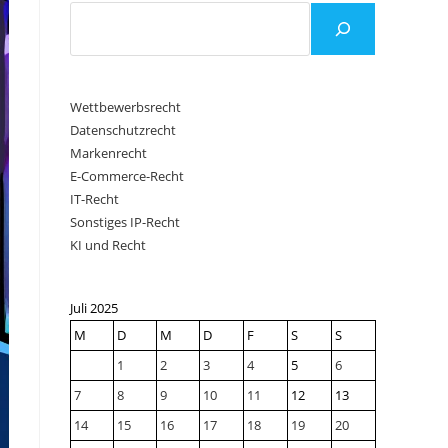
Wettbewerbsrecht
Datenschutzrecht
Markenrecht
E-Commerce-Recht
IT-Recht
Sonstiges IP-Recht
KI und Recht
Juli 2025
M
D
M
D
F
S
S
1
2
3
4
5
6
7
8
9
10
11
12
13
14
15
16
17
18
19
20