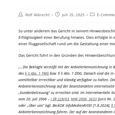
Beitrags-
Beitrag
Beitrags-
Rolf Albrecht
Juli 25, 2025
E-Commer
Autor:
veröffentlicht:
Kategorie:
So unter anderem das Gericht in seinem Hinweisbeschlu
Erfolglosigkeit einer Berufung hinwies. Dies erfolgte in
einer Fluggesellschaft rund um die Gestaltung einer Int
Das Gericht führt in den Gründen des Hinweisbeschlus
„…Die Beklagte verstößt mit der Anbieterkennzeichnung in 
des
§ 5 Abs. 1 TMG
bzw. § 5 Abs. 1 DDG. Danach sind die in 
unmittelbar erreichbar und ständig verfügbar zu halten. Dies
Anbieterkennzeichnung auf der beanstandeten Internetseite 
„Kundenbetreuung“ zu erreichen sind. Im Internetverkehr hab
vom 20. Juli 2006 –
I ZR 228/03
,
NJW 2006, 3633
[juris Rn. 
oder „Über uns“ (vgl. BeckOK InfoMedienR/Ott [1.8.2024],
§ 
Anbieterkennzeichnung führen. Der auf der beanstandeten In