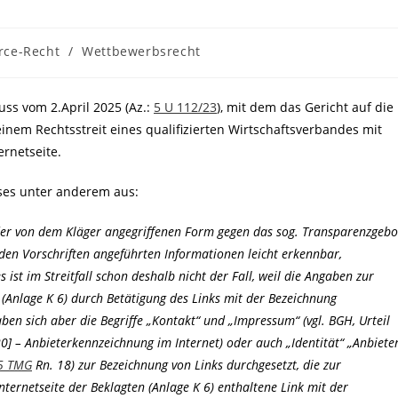
ce-Recht
/
Wettbewerbsrecht
ss vom 2.April 2025 (Az.:
5 U 112/23
), mit dem das Gericht auf die
 einem Rechtsstreit eines qualifizierten Wirtschaftsverbandes mit
ernetseite.
ses unter anderem aus:
der von dem Kläger angegriffenen Form gegen das sog. Transparenzgebo
den Vorschriften angeführten Informationen leicht erkennbar,
 ist im Streitfall schon deshalb nicht der Fall, weil die Angaben zur
(Anlage K 6) durch Betätigung des Links mit der Bezeichnung
en sich aber die Begriffe „Kontakt“ und „Impressum“ (vgl. BGH, Urteil
20] – Anbieterkennzeichnung im Internet) oder auch „Identität“ „Anbiete
5 TMG
Rn. 18) zur Bezeichnung von Links durchgesetzt, die zur
ternetseite der Beklagten (Anlage K 6) enthaltene Link mit der