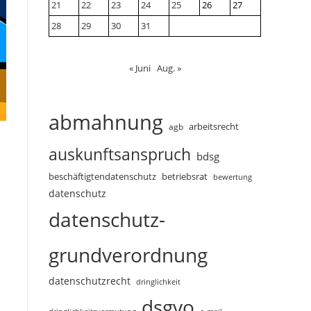
21
22
23
24
25
26
27
28
29
30
31
« Juni
Aug. »
abmahnung
arbeitsrecht
agb
auskunftsanspruch
bdsg
beschäftigtendatenschutz
betriebsrat
bewertung
datenschutz
datenschutz-
grundverordnung
datenschutzrecht
dringlichkeit
dsgvo