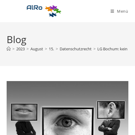
Zum
Inhalt
Menü
springen
Blog
>
2023
>
August
>
15.
>
Datenschutzrecht
>
LG Bochum: kein Ans