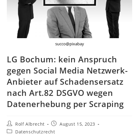
succo@pixabay
LG Bochum: kein Anspruch
gegen Social Media Netzwerk-
Anbieter auf Schadensersatz
nach Art.82 DSGVO wegen
Datenerhebung per Scraping
Beitrags-
Beitrag
Rolf Albrecht
August 15, 2023
Autor:
veröffentlicht:
Beitrags-
Datenschutzrecht
Kategorie: