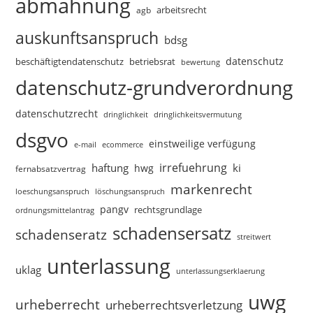
abmahnung
arbeitsrecht
agb
auskunftsanspruch
bdsg
datenschutz
beschäftigtendatenschutz
betriebsrat
bewertung
datenschutz-grundverordnung
datenschutzrecht
dringlichkeitsvermutung
dringlichkeit
dsgvo
einstweilige verfügung
e-mail
ecommerce
irrefuehrung
haftung
ki
hwg
fernabsatzvertrag
markenrecht
loeschungsanspruch
löschungsanspruch
pangv
rechtsgrundlage
ordnungsmittelantrag
schadensersatz
schadenseratz
streitwert
unterlassung
uklag
unterlassungserklaerung
uwg
urheberrecht
urheberrechtsverletzung