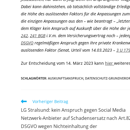
Dabei kann dahinstehen, ob tatsächlich vollständige Erledigu
die Höhe des auslösenden Faktors für die Anpassungen zum 
die einzigen Anpassungen aus den – wie beantragt – „letzten
dem Kläger kein Anspruch auf Auskunft über die Höhe der j
242
,
241 BGB
i.V.m. dem Versicherungsvertrag noch – jede
DSGVO
regelmäßigen Anspruch gegen ihre private Krankenve
auslösenden Faktor (Senat, Urteil vom 14.03.2023 –
3 U 17
Zur Entscheidung vom 14. März 2023 kann
hier
weitere
SCHLAGWÖRTER
:
AUSKUNFTSANSPRUCH
,
DATENSCHUTZ-GRUNDVERO
Weitere
Vorheriger Beitrag
Artikel
LG Stralsund: kein Anspruch gegen Social Media
ansehen
Netzwerk-Anbieter auf Schadensersatz nach Art.8
DSGVO wegen Nichteinhaltung der