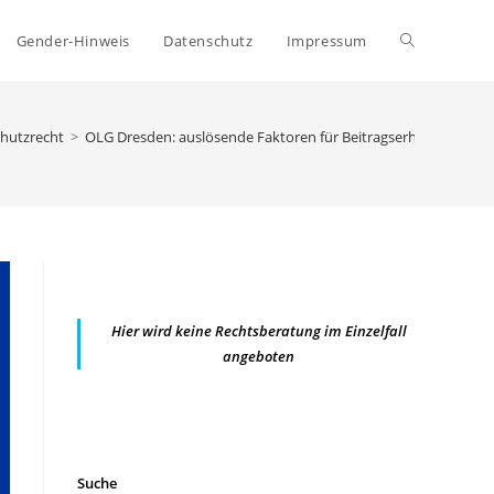
Website-
Gender-Hinweis
Datenschutz
Impressum
Suche
hutzrecht
>
OLG Dresden: auslösende Faktoren für Beitragserhöhungen ei
umschalten
Hier wird keine Rechtsberatung im Einzelfall
angeboten
Suche