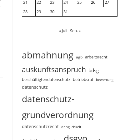
g
21
22
23
24
25
26
27
28
29
30
31
« Juli
Sep. »
abmahnung
arbeitsrecht
agb
auskunftsanspruch
bdsg
beschäftigtendatenschutz
betriebsrat
bewertung
datenschutz
datenschutz-
grundverordnung
datenschutzrecht
dringlichkeit
dsgvo