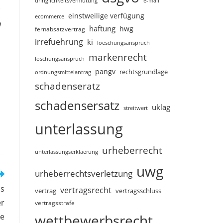
dringlichkeitsvermutung
e-mail
einstweilige verfügung
ecommerce
m
haftung
hwg
fernabsatzvertrag
irrefuehrung
ki
loeschungsanspruch
markenrecht
löschungsanspruch
pangv
rechtsgrundlage
ordnungsmittelantrag
schadenseratz
schadensersatz
uklag
streitwert
unterlassung
urheberrecht
unterlassungserklaerung
uwg
urheberrechtsverletzung
ss
vertragsrecht
vertragsschluss
vertrag
er
vertragsstrafe
ge
wettbewerbsrecht