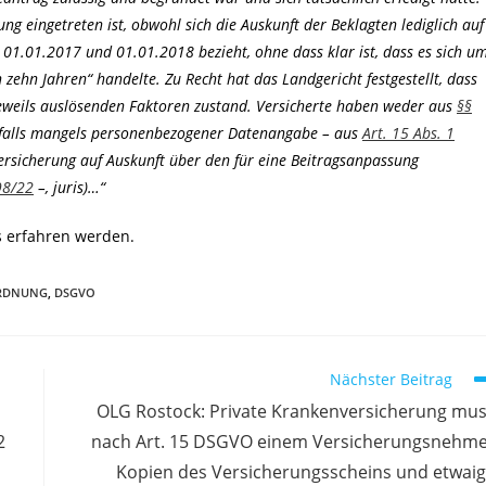
ng eingetreten ist, obwohl sich die Auskunft der Beklagten lediglich auf
01.01.2017 und 01.01.2018 bezieht, ohne dass klar ist, dass es sich u
 zehn Jahren“ handelte. Zu Recht hat das Landgericht festgestellt, dass
eweils auslösenden Faktoren zustand. Versicherte haben weder aus
§§
nfalls mangels personenbezogener Datenangabe – aus
Art. 15 Abs. 1
rsicherung auf Auskunft über den für eine Beitragsanpassung
98/22
–, juris)…“
s erfahren werden.
RDNUNG
,
DSGVO
Nächster Beitrag
OLG Rostock: Private Krankenversicherung mu
2
nach Art. 15 DSGVO einem Versicherungsnehm
Kopien des Versicherungsscheins und etwai