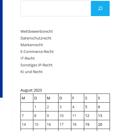
Wettbewerbsrecht
Datenschutzrecht
Markenrecht
E-Commerce-Recht
IT-Recht
Sonstiges IP-Recht
KI und Recht
August 2023
M
D
M
D
F
S
S
1
2
3
4
5
6
7
8
9
10
11
12
13
14
15
16
17
18
19
20