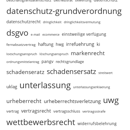
betriebsrat
bewertung
datenschutz-grundverordnung
datenschutzrecht
dringlichkeitsvermutung
dringlichkeit
dsgvo
einstweilige verfügung
e-mail
ecommerce
irrefuehrung
haftung
ki
hwg
fernabsatzvertrag
markenrecht
loeschungsanspruch
löschungsanspruch
pangv
rechtsgrundlage
ordnungsmittelantrag
schadensersatz
schadenseratz
streitwert
unterlassung
uklag
unterlassungserklaerung
uwg
urheberrecht
urheberrechtsverletzung
vertragsrecht
vertragsschluss
vertrag
vertragsstrafe
wettbewerbsrecht
widerrufsbelehrung