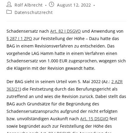
Beitrags-
Beitrag
Rolf Albrecht
August 12, 2022
Autor:
veröffentlicht:
Beitrags-
Datenschutzrecht
Kategorie:
Schadensersatz nach
Art. 82 I DSGVO
und Anwendung von
§ 287 I 1 ZPO
zur Feststellung der Höhe – Dazu hatte das
BAG in einem Revisionsverfahren zu entscheiden. Das
vorgehende LAG Hamm hatte in einem Verfahren einen
Schadensersatz von 1.000 EUR zugesprochen, wogegen sich
die Klägerin mit der Revision gewandt hatte.
Der BAG sieht in seinem Urteil vom 5. Mai 2022 (Az.:
2 AZR
363/21
) die Festsetzung durch das Berufungsgericht als
zutreffend an und wies die Revision zurück. Dabei stellt das
BAG auch Grundsätze für die Begründung des
Schadensersatzanspruchs aufgrund der nicht erfolgten
bzw. unvollständigen Auskunft nach
Art. 15 DSGVO
fest
sowie begründet auch zur Feststellung der Höhe des