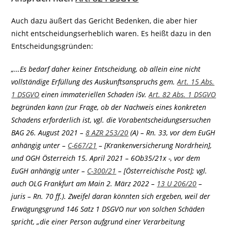
Auch dazu äußert das Gericht Bedenken, die aber hier
nicht entscheidungserheblich waren. Es heißt dazu in den
Entscheidungsgründen:
„…Es bedarf daher keiner Entscheidung, ob allein eine nicht
vollständige Erfüllung des Auskunftsanspruchs gem.
Art. 15 Abs.
1 DSGVO
einen immateriellen Schaden iSv.
Art. 82 Abs. 1 DSGVO
begründen kann (zur Frage, ob der Nachweis eines konkreten
Schadens erforderlich ist, vgl. die Vorabentscheidungsersuchen
BAG 26. August 2021 –
8 AZR 253/20
(A) – Rn. 33, vor dem EuGH
anhängig unter –
C-667/21
– [Krankenversicherung Nordrhein],
und OGH Österreich 15. April 2021 – 6Ob35/21x -, vor dem
EuGH anhängig unter –
C-300/21
– [Österreichische Post]; vgl.
auch OLG Frankfurt am Main 2. März 2022 –
13 U 206/20
–
juris – Rn. 70 ff.). Zweifel daran könnten sich ergeben, weil der
Erwägungsgrund 146 Satz 1 DSGVO nur von solchen Schäden
spricht, „die einer Person aufgrund einer Verarbeitung