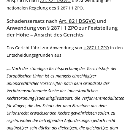
Anspruchs nach
Art. 82 I DSGVO
die Anwendung der
nationalen Regelung des
§ 287 I 1 ZPO
.
Schadensersatz nach
Art. 82 I DSGVO
und
Anwendung von
§ 287 I 1 ZPO
zur Feststellung
der Höhe – Ansicht des Gerichts
Das Gericht führt zur Anwendung von
§ 287 I 1 ZPO
in den
Entscheidungsgründen aus:
„…Nach der ständigen Rechtsprechung des Gerichtshofs der
Europäischen Union ist es mangels einschlägiger
unionsrechtlicher Vorschriften nach dem Grundsatz der
Verfahrensautonomie Sache der innerstaatlichen
Rechtsordnung jedes Mitgliedstaats, die Verfahrensmodalitäten
für Klagen, die den Schutz der dem Einzelnen aus dem
Unionsrecht erwachsenden Rechte gewährleisten sollen, zu
regeln, wobei die betreffenden Anforderungen jedoch nicht
ungünstiger sein dürfen als diejenigen, die gleichartige, dem