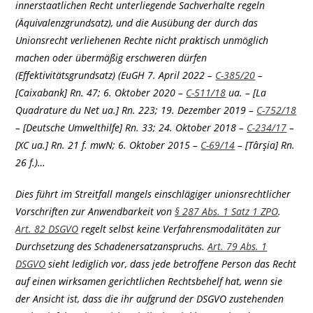
innerstaatlichen Recht unterliegende Sachverhalte regeln
(Äquivalenzgrundsatz), und die Ausübung der durch das
Unionsrecht verliehenen Rechte nicht praktisch unmöglich
machen oder übermäßig erschweren dürfen
(Effektivitätsgrundsatz) (EuGH 7. April 2022 –
C-385/20
–
[Caixabank] Rn. 47; 6. Oktober 2020 –
C-511/18
ua. – [La
Quadrature du Net ua.] Rn. 223; 19. Dezember 2019 –
C-752/18
– [Deutsche Umwelthilfe] Rn. 33; 24. Oktober 2018 –
C-234/17
–
[XC ua.] Rn. 21 f. mwN; 6. Oktober 2015 –
C-69/14
– [Târşia] Rn.
26 f.)…
Dies führt im Streitfall mangels einschlägiger unionsrechtlicher
Vorschriften zur Anwendbarkeit von
§ 287 Abs. 1 Satz 1 ZPO
.
Art. 82 DSGVO
regelt selbst keine Verfahrensmodalitäten zur
Durchsetzung des Schadenersatzanspruchs.
Art. 79 Abs. 1
DSGVO
sieht lediglich vor, dass jede betroffene Person das Recht
auf einen wirksamen gerichtlichen Rechtsbehelf hat, wenn sie
der Ansicht ist, dass die ihr aufgrund der DSGVO zustehenden