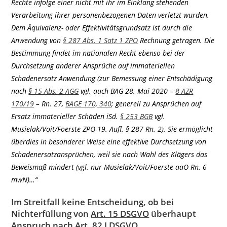
Rechte infolge einer nicht mit ihr im Einklang stehenden
Verarbeitung ihrer personenbezogenen Daten verletzt wurden.
Dem Äquivalenz- oder Effektivitätsgrundsatz ist durch die
Anwendung von
§ 287 Abs. 1 Satz 1 ZPO
Rechnung getragen. Die
Bestimmung findet im nationalen Recht ebenso bei der
Durchsetzung anderer Ansprüche auf immateriellen
Schadenersatz Anwendung (zur Bemessung einer Entschädigung
nach
§ 15 Abs. 2 AGG
vgl. auch BAG 28. Mai 2020 –
8 AZR
170/19
– Rn. 27,
BAGE 170, 340
; generell zu Ansprüchen auf
Ersatz immaterieller Schäden iSd.
§ 253 BGB
vgl.
Musielak/Voit/Foerste ZPO 19. Aufl. § 287 Rn. 2). Sie ermöglicht
überdies in besonderer Weise eine effektive Durchsetzung von
Schadenersatzansprüchen, weil sie nach Wahl des Klägers das
Beweismaß mindert (vgl. nur Musielak/Voit/Foerste aaO Rn. 6
mwN)…“
Im Streitfall keine Entscheidung, ob bei
Nichterfüllung von
Art. 15 DSGVO
überhaupt
Anspruch nach
Art. 82 I DSGVO