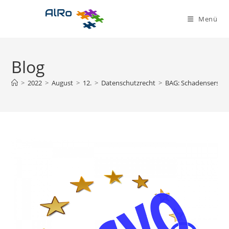
Zum
Inhalt
Menü
springen
Blog
>
2022
>
August
>
12.
>
Datenschutzrecht
>
BAG: Schadensersatz