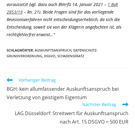
voraussetzt (vgl. dazu auch BVerfG 14. Januar 2021 –
1 BvR
2853/19
– Rn. 21). Beide Fragen sind für das vorliegende
Revisionsverfahren nicht entscheidungserheblich, da sich die
Entscheidung, soweit sie von der Klägerin angefochten ist, als
rechtsfehlerfrei erweist…“
SCHLAGWÖRTER
:
AUSKUNFTSANSPRUCH
,
DATENSCHUTZ-
GRUNDVERORDNUNG
,
DSGVO
,
SCHADENSERATZ
Weitere
Vorheriger Beitrag
Artikel
BGH: kein allumfassender Auskunftsanspruch bei
ansehen
Verletzung von geistigem Eigentum
Nächster Beitrag
LAG Düsseldorf: Streitwert für Auskunftsanspruch
nach Art. 15 DSGVO = 500 EUR