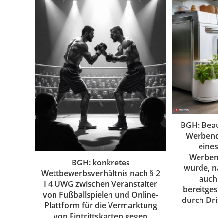
BGH: Beau
Werbend
eines
Werbem
BGH: konkretes
wurde, na
Wettbewerbsverhältnis nach § 2
auch
I 4 UWG zwischen Veranstalter
bereitges
von Fußballspielen und Online-
durch Dri
Plattform für die Vermarktung
von Eintrittskarten gegen