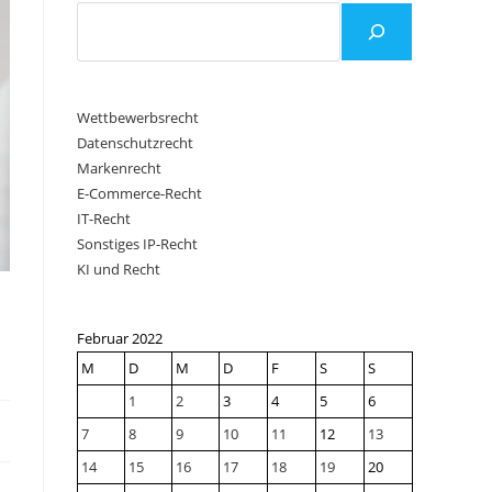
Wettbewerbsrecht
Datenschutzrecht
Markenrecht
E-Commerce-Recht
IT-Recht
Sonstiges IP-Recht
KI und Recht
Februar 2022
M
D
M
D
F
S
S
1
2
3
4
5
6
7
8
9
10
11
12
13
14
15
16
17
18
19
20