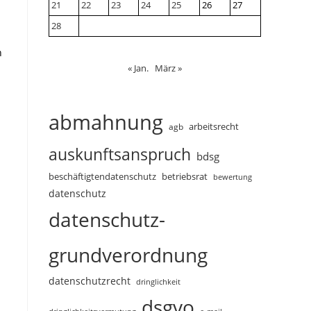
21
22
23
24
25
26
27
28
n
« Jan.
März »
abmahnung
arbeitsrecht
agb
auskunftsanspruch
bdsg
beschäftigtendatenschutz
betriebsrat
bewertung
datenschutz
datenschutz-
grundverordnung
datenschutzrecht
dringlichkeit
dsgvo