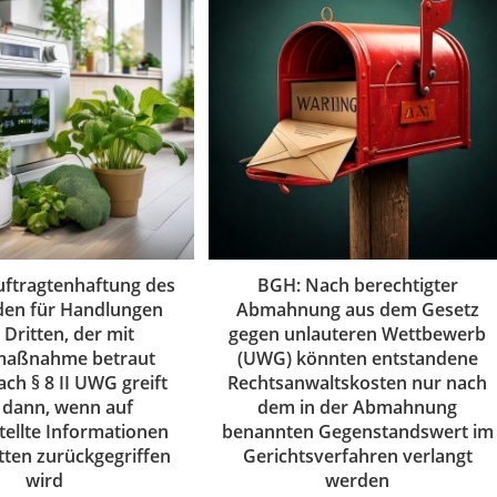
ftragtenhaftung des
BGH: Nach berechtigter
en für Handlungen
Abmahnung aus dem Gesetz
 Dritten, der mit
gegen unlauteren Wettbewerb
aßnahme betraut
(UWG) könnten entstandene
ch § 8 II UWG greift
Rechtsanwaltskosten nur nach
 dann, wenn auf
dem in der Abmahnung
tellte Informationen
benannten Gegenstandswert im
tten zurückgegriffen
Gerichtsverfahren verlangt
wird
werden