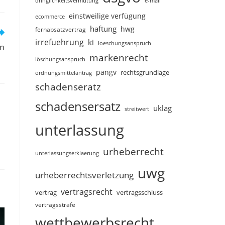
dringlichkeitsvermutung
e-mail
einstweilige verfügung
ecommerce
haftung
hwg
fernabsatzvertrag
irrefuehrung
ki
loeschungsanspruch
en
markenrecht
löschungsanspruch
pangv
rechtsgrundlage
ordnungsmittelantrag
schadenseratz
schadensersatz
uklag
streitwert
unterlassung
urheberrecht
unterlassungserklaerung
uwg
urheberrechtsverletzung
vertragsrecht
vertragsschluss
vertrag
vertragsstrafe
wettbewerbsrecht