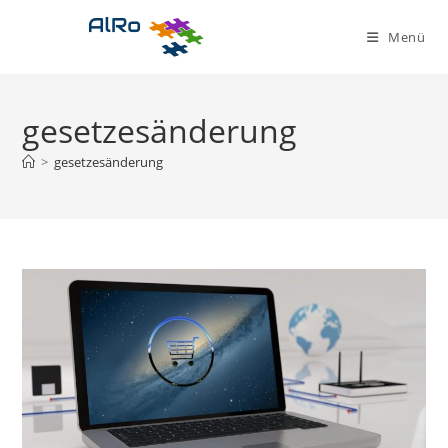
Zum
Inhalt
Menü
springen
gesetzesänderung
>
gesetzesänderung