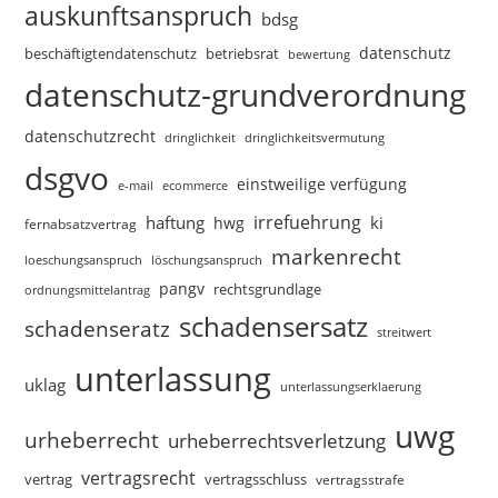
auskunftsanspruch
bdsg
datenschutz
beschäftigtendatenschutz
betriebsrat
bewertung
datenschutz-grundverordnung
datenschutzrecht
dringlichkeitsvermutung
dringlichkeit
dsgvo
einstweilige verfügung
e-mail
ecommerce
irrefuehrung
haftung
ki
hwg
fernabsatzvertrag
markenrecht
loeschungsanspruch
löschungsanspruch
pangv
rechtsgrundlage
ordnungsmittelantrag
schadensersatz
schadenseratz
streitwert
unterlassung
uklag
unterlassungserklaerung
uwg
urheberrecht
urheberrechtsverletzung
vertragsrecht
vertragsschluss
vertrag
vertragsstrafe