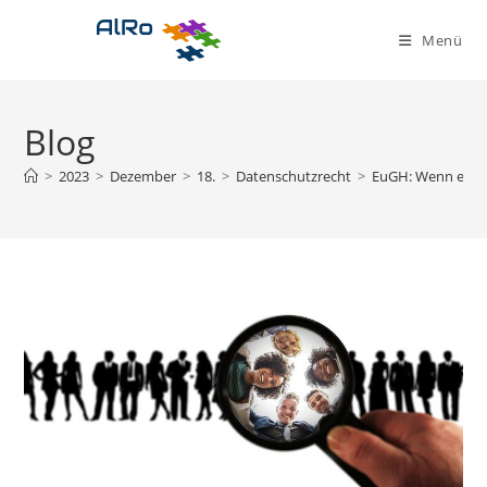
Zum
Inhalt
Menü
springen
Blog
>
2023
>
Dezember
>
18.
>
Datenschutzrecht
>
EuGH: Wenn ein B