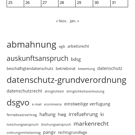
25
26
27
28
29
30
31
« Nov.
Jan. »
abmahnung
arbeitsrecht
agb
auskunftsanspruch
bdsg
datenschutz
beschäftigtendatenschutz
betriebsrat
bewertung
datenschutz-grundverordnung
datenschutzrecht
dringlichkeitsvermutung
dringlichkeit
dsgvo
einstweilige verfügung
e-mail
ecommerce
irrefuehrung
haftung
ki
hwg
fernabsatzvertrag
markenrecht
loeschungsanspruch
löschungsanspruch
pangv
rechtsgrundlage
ordnungsmittelantrag