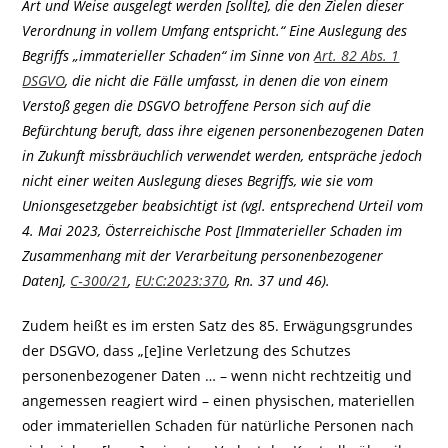
Art und Weise ausgelegt werden [sollte], die den Zielen dieser
Verordnung in vollem Umfang entspricht.“ Eine Auslegung des
Begriffs „immaterieller Schaden“ im Sinne von
Art. 82 Abs. 1
DSGVO
, die nicht die Fälle umfasst, in denen die von einem
Verstoß gegen die DSGVO betroffene Person sich auf die
Befürchtung beruft, dass ihre eigenen personenbezogenen Daten
in Zukunft missbräuchlich verwendet werden, entspräche jedoch
nicht einer weiten Auslegung dieses Begriffs, wie sie vom
Unionsgesetzgeber beabsichtigt ist (vgl. entsprechend Urteil vom
4. Mai 2023, Österreichische Post [Immaterieller Schaden im
Zusammenhang mit der Verarbeitung personenbezogener
Daten],
C‑300/21
,
EU:C:2023:370
, Rn. 37 und 46).
Zudem heißt es im ersten Satz des 85. Erwägungsgrundes
der DSGVO, dass „[e]ine Verletzung des Schutzes
personenbezogener Daten … – wenn nicht rechtzeitig und
angemessen reagiert wird – einen physischen, materiellen
oder immateriellen Schaden für natürliche Personen nach