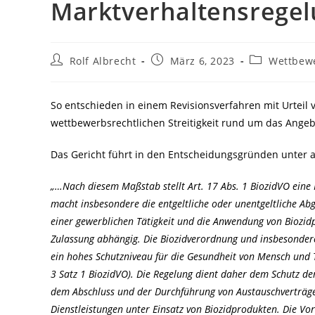
Marktverhaltensrege
Beitrags-
Beitrag
Beitrags-
Rolf Albrecht
März 6, 2023
Wettbew
Autor:
veröffentlicht:
Kategorie:
So entschieden in einem Revisionsverfahren mit Urteil
wettbewerbsrechtlichen Streitigkeit rund um das Ange
Das Gericht führt in den Entscheidungsgründen unter 
„…Nach diesem Maßstab stellt Art. 17 Abs. 1 BiozidVO eine
macht insbesondere die entgeltliche oder unentgeltliche 
einer gewerblichen Tätigkeit und die Anwendung von Biozid
Zulassung abhängig. Die Biozidverordnung und insbesondere 
ein hohes Schutzniveau für die Gesundheit von Mensch und T
3 Satz 1 BiozidVO). Die Regelung dient daher dem Schutz d
dem Abschluss und der Durchführung von Austauschverträge
Dienstleistungen unter Einsatz von Biozidprodukten. Die Vorsc