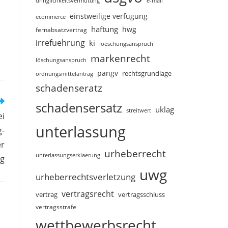
dringlichkeitsvermutung
e-mail
einstweilige verfügung
ecommerce
haftung
hwg
fernabsatzvertrag
irrefuehrung
ki
loeschungsanspruch
markenrecht
löschungsanspruch
pangv
rechtsgrundlage
ordnungsmittelantrag
schadenseratz
schadensersatz
uklag
streitwert
ei
unterlassung
g-
er
urheberrecht
unterlassungserklaerung
ng
uwg
urheberrechtsverletzung
vertragsrecht
vertragsschluss
vertrag
vertragsstrafe
wettbewerbsrecht