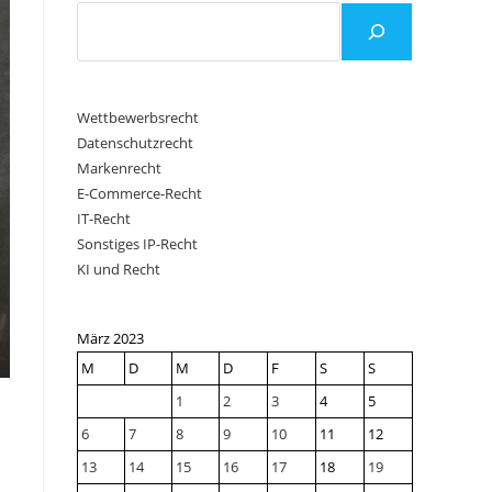
Wettbewerbsrecht
Datenschutzrecht
Markenrecht
E-Commerce-Recht
IT-Recht
Sonstiges IP-Recht
KI und Recht
März 2023
M
D
M
D
F
S
S
1
2
3
4
5
6
7
8
9
10
11
12
13
14
15
16
17
18
19