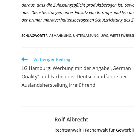
daraus, dass die Zulassungspflicht produktbezogen ist. Sowe
oder Dienstleistungen unter Einsatz von Biozidprodukten anb
der primär marktverhaltensbezogenen Schutzrichtung des Z
SCHLAGWÖRTER
:
ABMAHNUNG
,
UNTERLASSUNG
,
UWG
,
WETTBEWERBS
Weitere
Vorheriger Beitrag
Artikel
LG Hamburg: Werbung mit der Angabe „German
ansehen
Quality“ und Farben der Deutschlandfahne bei
Auslandsherstellung irreführend
Rolf Albrecht
Rechtsanwalt I Fachanwalt für Gewerbli