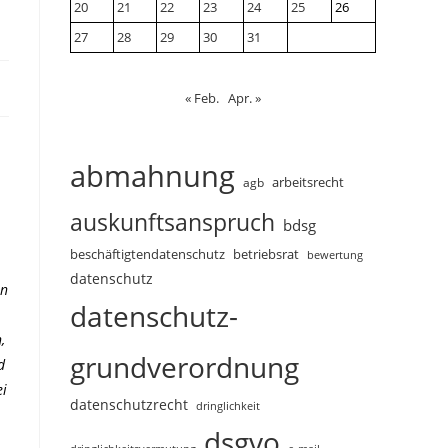
20
21
22
23
24
25
26
27
28
29
30
31
« Feb.
Apr. »
abmahnung
arbeitsrecht
agb
auskunftsanspruch
bdsg
beschäftigtendatenschutz
betriebsrat
bewertung
datenschutz
en
datenschutz-
,
grundverordnung
d
ei
datenschutzrecht
dringlichkeit
dsgvo