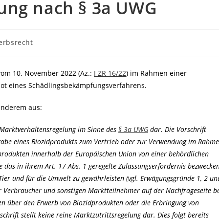
lung nach § 3a UWG
erbsrecht
 vom 10. November 2022 (Az.:
I ZR 16/22
) im Rahmen einer
bot eines Schädlingsbekämpfungsverfahrens.
anderem aus:
 Marktverhaltensregelung im Sinne des
§ 3a UWG
dar. Die Vorschrift
Abgabe eines Biozidprodukts zum Vertrieb oder zur Verwendung im Rahm
produkten innerhalb der Europäischen Union von einer behördlichen
das in ihrem Art. 17 Abs. 1 geregelte Zulassungserfordernis bezwecken
ier und für die Umwelt zu gewährleisten (vgl. Erwägungsgründe 1, 2 un
er Verbraucher und sonstigen Marktteilnehmer auf der Nachfrageseite b
n über den Erwerb von Biozidprodukten oder die Erbringung von
hrift stellt keine reine Marktzutrittsregelung dar. Dies folgt bereits