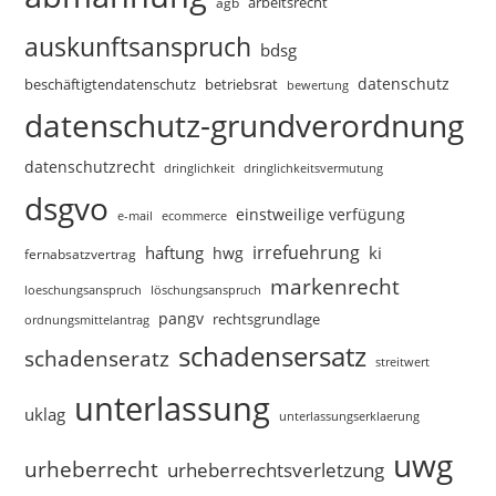
arbeitsrecht
agb
auskunftsanspruch
bdsg
datenschutz
beschäftigtendatenschutz
betriebsrat
bewertung
datenschutz-grundverordnung
datenschutzrecht
dringlichkeitsvermutung
dringlichkeit
dsgvo
einstweilige verfügung
e-mail
ecommerce
irrefuehrung
haftung
ki
hwg
fernabsatzvertrag
markenrecht
loeschungsanspruch
löschungsanspruch
pangv
rechtsgrundlage
ordnungsmittelantrag
schadensersatz
schadenseratz
streitwert
unterlassung
uklag
unterlassungserklaerung
uwg
urheberrecht
urheberrechtsverletzung