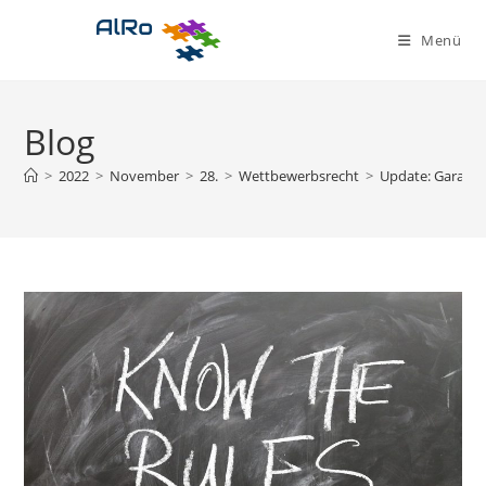
Zum
Inhalt
Menü
springen
Blog
>
2022
>
November
>
28.
>
Wettbewerbsrecht
>
Update: Garanti