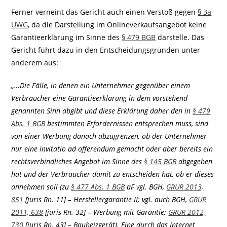
Ferner verneint das Gericht auch einen Verstoß gegen
§ 3a
UWG
, da die Darstellung im Onlineverkaufsangebot keine
Garantieerklärung im Sinne des
§ 479 BGB
darstelle. Das
Gericht führt dazu in den Entscheidungsgründen unter
anderem aus:
„…Die Fälle, in denen ein Unternehmer gegenüber einem
Verbraucher eine Garantieerklärung in dem vorstehend
genannten Sinn abgibt und diese Erklärung daher den in
§ 479
Abs. 1 BGB
bestimmten Erfordernissen entsprechen muss, sind
von einer Werbung danach abzugrenzen, ob der Unternehmer
nur eine invitatio ad offerendum gemacht oder aber bereits ein
rechtsverbindliches Angebot im Sinne des
§ 145 BGB
abgegeben
hat und der Verbraucher damit zu entscheiden hat, ob er dieses
annehmen soll (zu
§ 477 Abs. 1 BGB
aF vgl. BGH,
GRUR 2013,
851
[juris Rn. 11] – Herstellergarantie II; vgl. auch BGH,
GRUR
2011, 638
[juris Rn. 32] – Werbung mit Garantie;
GRUR 2012,
730
[juris Rn. 43] – Bauheizgerät). Eine durch das Internet