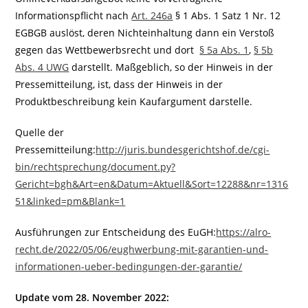
Informationspflicht nach
Art. 246a
§ 1 Abs. 1 Satz 1 Nr. 12
EGBGB auslöst, deren Nichteinhaltung dann ein Verstoß
gegen das Wettbewerbsrecht und dort
§ 5a Abs. 1
,
§ 5b
Abs. 4 UWG
darstellt. Maßgeblich, so der Hinweis in der
Pressemitteilung, ist, dass der Hinweis in der
Produktbeschreibung kein Kaufargument darstelle.
Quelle der
Pressemitteilung:
http://juris.bundesgerichtshof.de/cgi-
bin/rechtsprechung/document.py?
Gericht=bgh&Art=en&Datum=Aktuell&Sort=12288&nr=1316
51&linked=pm&Blank=1
Ausführungen zur Entscheidung des EuGH:
https://alro-
recht.de/2022/05/06/eughwerbung-mit-garantien-und-
informationen-ueber-bedingungen-der-garantie/
Update vom 28. November 2022: