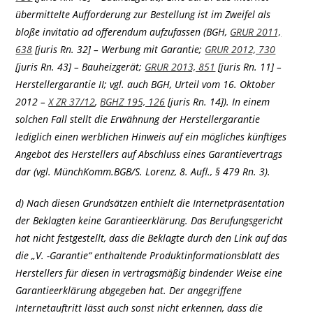
übermittelte Aufforderung zur Bestellung ist im Zweifel als
bloße invitatio ad offerendum aufzufassen (BGH,
GRUR 2011,
638
[juris Rn. 32] – Werbung mit Garantie;
GRUR 2012, 730
[juris Rn. 43] – Bauheizgerät;
GRUR 2013, 851
[juris Rn. 11] –
Herstellergarantie II; vgl. auch BGH, Urteil vom 16. Oktober
2012 –
X ZR 37/12
,
BGHZ 195, 126
[juris Rn. 14]). In einem
solchen Fall stellt die Erwähnung der Herstellergarantie
lediglich einen werblichen Hinweis auf ein mögliches künftiges
Angebot des Herstellers auf Abschluss eines Garantievertrags
dar (vgl. MünchKomm.BGB/S. Lorenz, 8. Aufl., § 479 Rn. 3).
d) Nach diesen Grundsätzen enthielt die Internetpräsentation
der Beklagten keine Garantieerklärung. Das Berufungsgericht
hat nicht festgestellt, dass die Beklagte durch den Link auf das
die „V. -Garantie“ enthaltende Produktinformationsblatt des
Herstellers für diesen in vertragsmäßig bindender Weise eine
Garantieerklärung abgegeben hat. Der angegriffene
Internetauftritt lässt auch sonst nicht erkennen, dass die