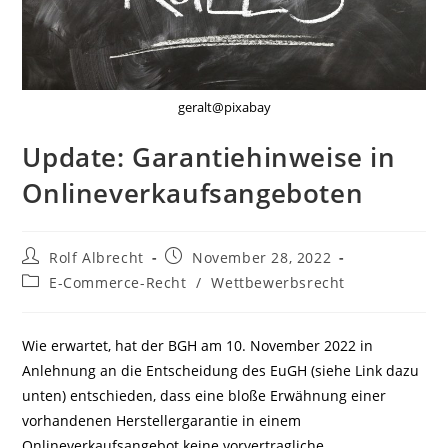
geralt@pixabay
Update: Garantiehinweise in
Onlineverkaufsangeboten
Beitrags-
Beitrag
Rolf Albrecht
November 28, 2022
Autor:
veröffentlicht:
Beitrags-
E-Commerce-Recht
/
Wettbewerbsrecht
Kategorie:
Wie erwartet, hat der BGH am 10. November 2022 in
Anlehnung an die Entscheidung des EuGH (siehe Link dazu
unten) entschieden, dass eine bloße Erwähnung einer
vorhandenen Herstellergarantie in einem
Onlineverkaufsangebot keine vorvertragliche