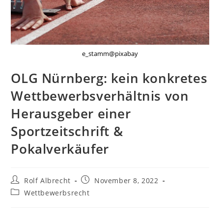
e_stamm@pixabay
OLG Nürnberg: kein konkretes
Wettbewerbsverhältnis von
Herausgeber einer
Sportzeitschrift &
Pokalverkäufer
Beitrags-
Beitrag
Rolf Albrecht
November 8, 2022
Autor:
veröffentlicht:
Beitrags-
Wettbewerbsrecht
Kategorie: