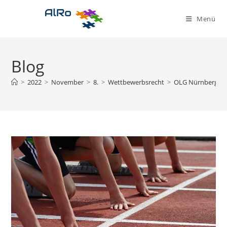
Zum
Inhalt
Menü
springen
Blog
>
2022
>
November
>
8.
>
Wettbewerbsrecht
>
OLG Nürnberg: ke