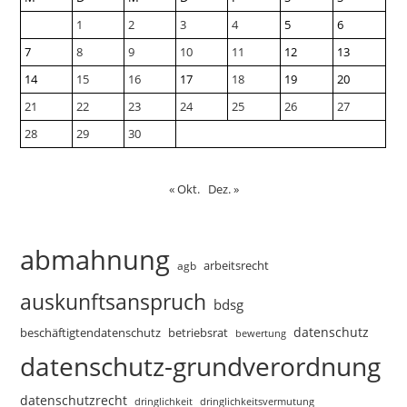
1
2
3
4
5
6
7
8
9
10
11
12
13
14
15
16
17
18
19
20
21
22
23
24
25
26
27
28
29
30
« Okt.
Dez. »
abmahnung
arbeitsrecht
agb
auskunftsanspruch
bdsg
datenschutz
beschäftigtendatenschutz
betriebsrat
bewertung
datenschutz-grundverordnung
datenschutzrecht
dringlichkeitsvermutung
dringlichkeit