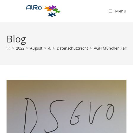
Zum
Inhalt
Menü
springen
Blog
>
2022
>
August
>
4.
>
Datenschutzrecht
>
VGH München:Fahrte