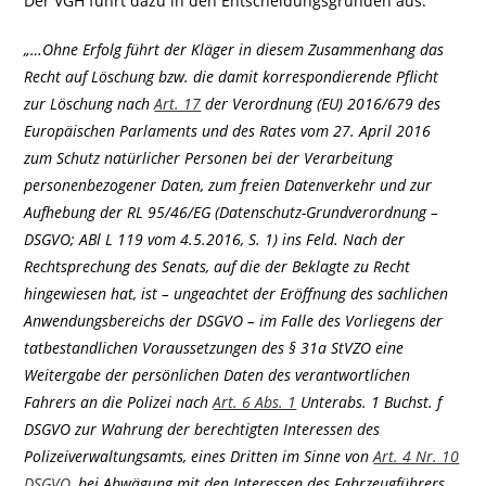
Der VGH führt dazu in den Entscheidungsgründen aus:
„…Ohne Erfolg führt der Kläger in diesem Zusammenhang das
Recht auf Löschung bzw. die damit korrespondierende Pflicht
zur Löschung nach
Art. 17
der Verordnung (EU) 2016/679 des
Europäischen Parlaments und des Rates vom 27. April 2016
zum Schutz natürlicher Personen bei der Verarbeitung
personenbezogener Daten, zum freien Datenverkehr und zur
Aufhebung der RL 95/46/EG (Datenschutz-Grundverordnung –
DSGVO; ABl L 119 vom 4.5.2016, S. 1) ins Feld. Nach der
Rechtsprechung des Senats, auf die der Beklagte zu Recht
hingewiesen hat, ist – ungeachtet der Eröffnung des sachlichen
Anwendungsbereichs der DSGVO – im Falle des Vorliegens der
tatbestandlichen Voraussetzungen des § 31a StVZO eine
Weitergabe der persönlichen Daten des verantwortlichen
Fahrers an die Polizei nach
Art. 6 Abs. 1
Unterabs. 1 Buchst. f
DSGVO zur Wahrung der berechtigten Interessen des
Polizeiverwaltungsamts, eines Dritten im Sinne von
Art. 4 Nr. 10
DSGVO
, bei Abwägung mit den Interessen des Fahrzeugführers