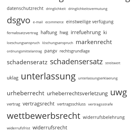
datenschutzrecht
dringlichkeitsvermutung
dringlichkeit
dsgvo
einstweilige verfügung
e-mail
ecommerce
irrefuehrung
haftung
ki
hwg
fernabsatzvertrag
markenrecht
loeschungsanspruch
löschungsanspruch
pangv
rechtsgrundlage
ordnungsmittelantrag
schadensersatz
schadenseratz
streitwert
unterlassung
uklag
unterlassungserklaerung
uwg
urheberrecht
urheberrechtsverletzung
vertragsrecht
vertragsschluss
vertrag
vertragsstrafe
wettbewerbsrecht
widerrufsbelehrung
widerrufsrecht
widerrufsfrist