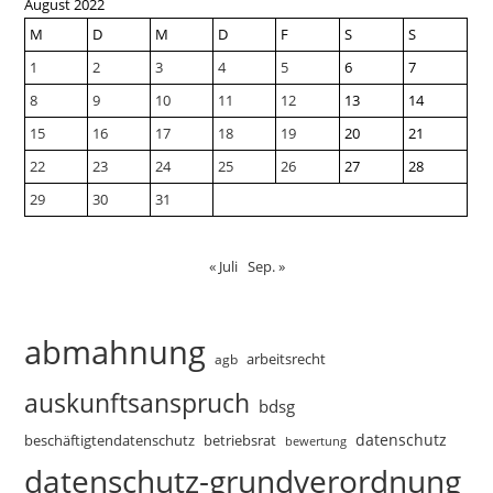
August 2022
M
D
M
D
F
S
S
1
2
3
4
5
6
7
8
9
10
11
12
13
14
15
16
17
18
19
20
21
22
23
24
25
26
27
28
29
30
31
« Juli
Sep. »
abmahnung
arbeitsrecht
agb
auskunftsanspruch
bdsg
datenschutz
beschäftigtendatenschutz
betriebsrat
bewertung
datenschutz-grundverordnung