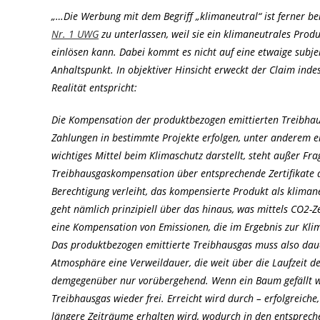
„…Die Werbung mit dem Begriff „klimaneutral“ ist ferner be
Nr. 1 UWG
zu unterlassen, weil sie ein klimaneutrales Produ
einlösen kann. Dabei kommt es nicht auf eine etwaige subjek
Anhaltspunkt. In objektiver Hinsicht erweckt der Claim inde
Realität entspricht:
Die Kompensation der produktbezogen emittierten Treibhaus
Zahlungen in bestimmte Projekte erfolgen, unter anderem ei
wichtiges Mittel beim Klimaschutz darstellt, steht außer Frag
Treibhausgaskompensation über entsprechende Zertifikate au
Berechtigung verleiht, das kompensierte Produkt als kliman
geht nämlich prinzipiell über das hinaus, was mittels CO2-Z
eine Kompensation von Emissionen, die im Ergebnis zur Klima
Das produktbezogen emittierte Treibhausgas muss also dauerh
Atmosphäre eine Verweildauer, die weit über die Laufzeit 
demgegenüber nur vorübergehend. Wenn ein Baum gefällt wi
Treibhausgas wieder frei. Erreicht wird durch – erfolgreiche
längere Zeiträume erhalten wird, wodurch in den entsprec