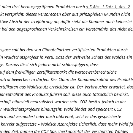
i allen drei herausgegriffenen Produkten nach
§ 5 Abs. 1 Satz 1, Abs. 2
kt verspricht, dieses Versprechen aber aus prinzipiellen Gründen nicht
tive Absicht der Irreführung an, dafür sieht die Kammer auch keinerlei
s bei den angesprochenen Verkehrskreisen ein Verständnis, das nicht de
gase soll bei den von ClimatePartner zertifizierten Produkten durch
n Waldschutzprojekt in Peru. Dass der weltweite Schutz des Waldes ein
e. Daraus lässt sich jedoch nicht schlussfolgern, dass
f dem freiwilligen Zertifikatemarkt die wettbewerbsrechtliche
eutral bewerben zu dürfen. Der Claim der Klimaneutralität des Produkt
ertifikaten aus Waldschutz erreichbar ist. Der Verbraucher erwartet, da
neutralität des Produkts führen soll, diese auch tatsächlich bewirkt.
aft bilanziell neutralisiert worden sein. CO2 besitzt jedoch in der
der Waldschutzprojekte hinausgeht. Wald bindet und speichert CO2
rd und vermodert oder auch abbrennt, setzt er das gespeicherte
, korrekt aufgesetzte – Waldschutzprojekte sicherlich, dass mehr Wald fü
henden Zeiträumen die CO2-Speicherkapazität des geschützten Waldes