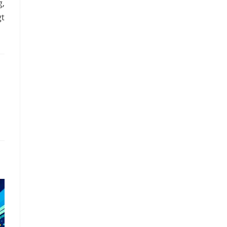
g,
gt