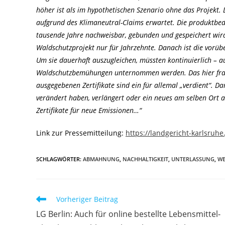
höher ist als im hypothetischen Szenario ohne das Projekt. D
aufgrund des Klimaneutral-Claims erwartet. Die produktbed
tausende Jahre nachweisbar, gebunden und gespeichert wir
Waldschutzprojekt nur für Jahrzehnte. Danach ist die vorü
Um sie dauerhaft auszugleichen, müssten kontinuierlich – 
Waldschutzbemühungen unternommen werden. Das hier fraglic
ausgegebenen Zertifikate sind ein für allemal „verdient“. 
verändert haben, verlängert oder ein neues am selben Ort 
Zertifikate für neue Emissionen…“
Link zur Pressemitteilung:
https://landgericht-karlsruh
SCHLAGWÖRTER
:
ABMAHNUNG
,
NACHHALTIGKEIT
,
UNTERLASSUNG
,
WE
Weitere
Vorheriger Beitrag
Artikel
LG Berlin: Auch für online bestellte Lebensmittel-
ansehen