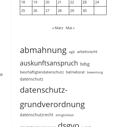
18
19
20
21
22
23
24
25
26
27
28
29
30
« März
Mai »
abmahnung
arbeitsrecht
agb
auskunftsanspruch
bdsg
beschäftigtendatenschutz
betriebsrat
bewertung
in
datenschutz
datenschutz-
grundverordnung
datenschutzrecht
dringlichkeit
dsgvo