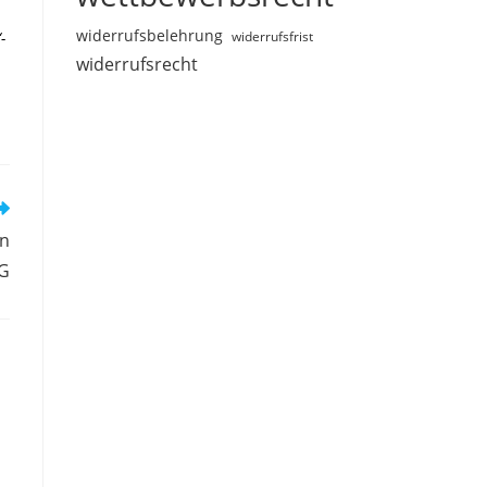
widerrufsbelehrung
-
widerrufsfrist
widerrufsrecht
ln
G