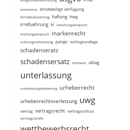
dringlichkeitsvermutung
e-mail
einstweilige verfügung
ecommerce
haftung
hwg
fernabsatzvertrag
irrefuehrung
ki
loeschungsanspruch
markenrecht
löschungsanspruch
pangv
rechtsgrundlage
ordnungsmittelantrag
schadenseratz
schadensersatz
uklag
streitwert
unterlassung
urheberrecht
unterlassungserklaerung
uwg
urheberrechtsverletzung
vertragsrecht
vertragsschluss
vertrag
vertragsstrafe
wettbewerbsrecht