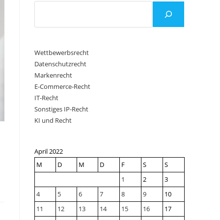
Wettbewerbsrecht
Datenschutzrecht
Markenrecht
E-Commerce-Recht
IT-Recht
Sonstiges IP-Recht
KI und Recht
April 2022
M
D
M
D
F
S
S
1
2
3
4
5
6
7
8
9
10
11
12
13
14
15
16
17