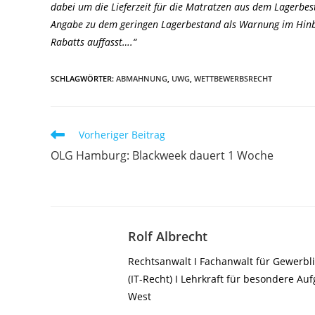
dabei um die Lieferzeit für die Matratzen aus dem Lagerbes
Angabe zu dem geringen Lagerbestand als Warnung im Hinbl
Rabatts auffasst….“
SCHLAGWÖRTER
:
ABMAHNUNG
,
UWG
,
WETTBEWERBSRECHT
Weitere
Vorheriger Beitrag
Artikel
OLG Hamburg: Blackweek dauert 1 Woche
ansehen
Rolf Albrecht
Rechtsanwalt I Fachanwalt für Gewerbli
(IT-Recht) I Lehrkraft für besondere A
West