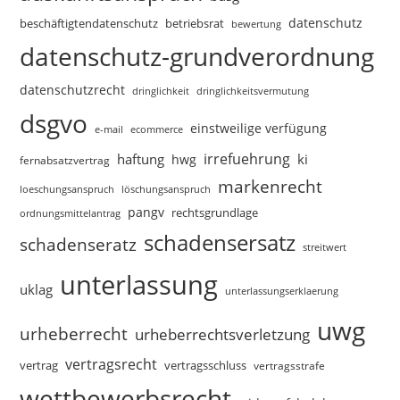
datenschutz
beschäftigtendatenschutz
betriebsrat
bewertung
datenschutz-grundverordnung
datenschutzrecht
dringlichkeitsvermutung
dringlichkeit
dsgvo
einstweilige verfügung
e-mail
ecommerce
irrefuehrung
haftung
ki
hwg
fernabsatzvertrag
markenrecht
loeschungsanspruch
löschungsanspruch
pangv
rechtsgrundlage
ordnungsmittelantrag
schadensersatz
schadenseratz
streitwert
unterlassung
uklag
unterlassungserklaerung
uwg
urheberrecht
urheberrechtsverletzung
vertragsrecht
vertragsschluss
vertrag
vertragsstrafe
wettbewerbsrecht