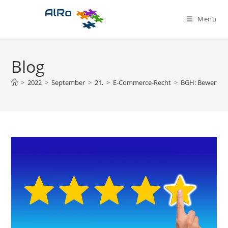
Zum
Inhalt
Menü
springen
Blog
>
2022
>
September
>
21.
>
E-Commerce-Recht
>
BGH: Bewertunge