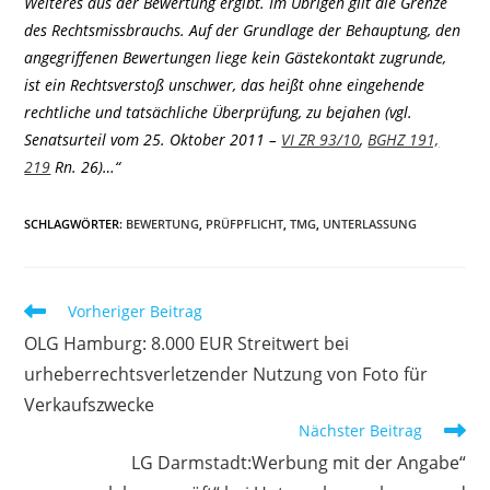
Weiteres aus der Bewertung ergibt. Im Übrigen gilt die Grenze
des Rechtsmissbrauchs. Auf der Grundlage der Behauptung, den
angegriffenen Bewertungen liege kein Gästekontakt zugrunde,
ist ein Rechtsverstoß unschwer, das heißt ohne eingehende
rechtliche und tatsächliche Überprüfung, zu bejahen (vgl.
Senatsurteil vom 25. Oktober 2011 –
VI ZR 93/10
,
BGHZ 191,
219
Rn. 26)…“
SCHLAGWÖRTER
:
BEWERTUNG
,
PRÜFPFLICHT
,
TMG
,
UNTERLASSUNG
Weitere
Vorheriger Beitrag
Artikel
OLG Hamburg: 8.000 EUR Streitwert bei
ansehen
urheberrechtsverletzender Nutzung von Foto für
Verkaufszwecke
Nächster Beitrag
LG Darmstadt:Werbung mit der Angabe“