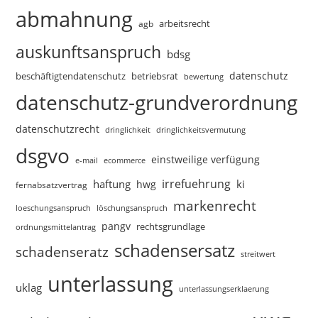
abmahnung
arbeitsrecht
agb
auskunftsanspruch
bdsg
datenschutz
beschäftigtendatenschutz
betriebsrat
bewertung
datenschutz-grundverordnung
datenschutzrecht
dringlichkeitsvermutung
dringlichkeit
dsgvo
einstweilige verfügung
e-mail
ecommerce
irrefuehrung
haftung
ki
hwg
fernabsatzvertrag
markenrecht
loeschungsanspruch
löschungsanspruch
pangv
rechtsgrundlage
ordnungsmittelantrag
schadensersatz
schadenseratz
streitwert
unterlassung
uklag
unterlassungserklaerung