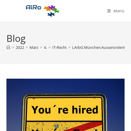
Zum
Inhalt
Menü
springen
Blog
>
2022
>
März
>
4.
>
IT-Recht
>
LArbG München:Ausserordentlic