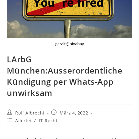
geralt@pixabay
LArbG
München:Ausserordentliche
Kündigung per Whats-App
unwirksam
Beitrags-
Beitrag
Rolf Albrecht
März 4, 2022
Autor:
veröffentlicht:
Beitrags-
Allerlei
/
IT-Recht
Kategorie: