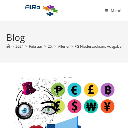
Zum
Inhalt
Menü
springen
Blog
>
2024
>
Februar
>
25.
>
Allerlei
>
FG Niedersachsen: Ausgaben fü