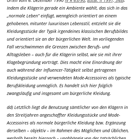
Urteil vom 6. Dezember 1990
IV R 65/90
,
BStBl. II 1991, 348
).
Indem die Klägerin gerade ein Ambiente wählt, das sich in das
„normale Leben“ einfügt, wenngleich orientiert an einem
gehobenen, mitunter luxuriösen Lebensstil, entzieht sie die
Kleidungsstücke der Typik irgendeines klassischen Berufsbildes
und orientiert sie an der bürgerlichen Welt. Im vorliegenden
Fall verschwimmen die Grenzen zwischen Berufs- und
Alltagsleben – auch für die Klägerin selbst, wie sie mit ihrer
Klagebegründung vorträgt. Dies macht eine Einordnung der
auch während der Influencer-Tätigkeit selbst getragenen
Kleidungsstücke und verwendeten Mode-Accessoires als typische
Berufskleidung unmöglich. Es handelt sich hier folglich
zwangsläufig und insgesamt um bürgerliche Kleidung.
dd) Letztlich liegt die Benutzung sämtlicher von den Klägern in
den Streitjahren angeschaffter Kleidungsstücke und Mode-
Accessoires als normale bürgerliche Kleidung bzw. Ergänzung
derselben – objektiv – im Rahmen des Möglichen und Üblichen,
weshalb bereits hiernach – unabhängig von der tatsächlichen