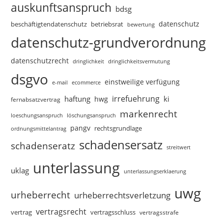
auskunftsanspruch
bdsg
datenschutz
beschäftigtendatenschutz
betriebsrat
bewertung
datenschutz-grundverordnung
datenschutzrecht
dringlichkeitsvermutung
dringlichkeit
dsgvo
einstweilige verfügung
e-mail
ecommerce
irrefuehrung
haftung
ki
hwg
fernabsatzvertrag
markenrecht
loeschungsanspruch
löschungsanspruch
pangv
rechtsgrundlage
ordnungsmittelantrag
schadensersatz
schadenseratz
streitwert
unterlassung
uklag
unterlassungserklaerung
uwg
urheberrecht
urheberrechtsverletzung
vertragsrecht
vertragsschluss
vertrag
vertragsstrafe