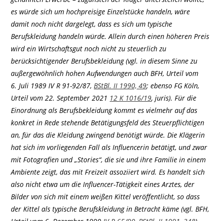
es würde sich um hochpreisige Einzelstücke handeln, wäre
damit noch nicht dargelegt, dass es sich um typische
Berufskleidung handeln würde. Allein durch einen höheren Preis
wird ein Wirtschaftsgut noch nicht zu steuerlich zu
berücksichtigender Berufsbekleidung (vgl. in diesem Sinne zu
außergewöhnlich hohen Aufwendungen auch BFH, Urteil vom
6. Juli 1989 IV R 91-92/87,
BStBl. II 1990, 49
; ebenso FG Köln,
Urteil vom 22. September 2021
12 K 1016/19
, juris). Für die
Einordnung als Berufsbekleidung kommt es vielmehr auf das
konkret in Rede stehende Betätigungsfeld des Steuerpflichtigen
an, für das die Kleidung zwingend benötigt würde. Die Klägerin
hat sich im vorliegenden Fall als Influencerin betätigt, und zwar
mit Fotografien und „Stories“, die sie und ihre Familie in einem
Ambiente zeigt, das mit Freizeit assoziiert wird. Es handelt sich
also nicht etwa um die Influencer-Tätigkeit eines Arztes, der
Bilder von sich mit einem weißen Kittel veröffentlicht, so dass
der Kittel als typische Berufskleidung in Betracht käme (vgl. BFH,