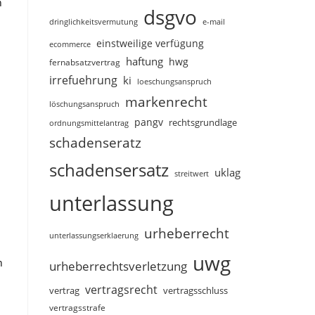
n
dsgvo
dringlichkeitsvermutung
e-mail
einstweilige verfügung
ecommerce
haftung
hwg
fernabsatzvertrag
irrefuehrung
ki
loeschungsanspruch
markenrecht
löschungsanspruch
pangv
rechtsgrundlage
ordnungsmittelantrag
schadenseratz
schadensersatz
uklag
streitwert
unterlassung
urheberrecht
unterlassungserklaerung
uwg
n
urheberrechtsverletzung
vertragsrecht
vertragsschluss
vertrag
vertragsstrafe