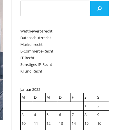
Wettbewerbsrecht
Datenschutzrecht
Markenrecht
E-Commerce-Recht
IT-Recht
Sonstiges IP-Recht
KI und Recht
Januar 2022
M
D
M
D
F
S
S
1
2
3
4
5
6
7
8
9
10
11
12
13
14
15
16