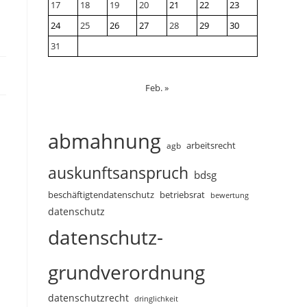
17
18
19
20
21
22
23
24
25
26
27
28
29
30
31
Feb. »
abmahnung
arbeitsrecht
agb
auskunftsanspruch
bdsg
beschäftigtendatenschutz
betriebsrat
bewertung
datenschutz
datenschutz-
grundverordnung
datenschutzrecht
dringlichkeit