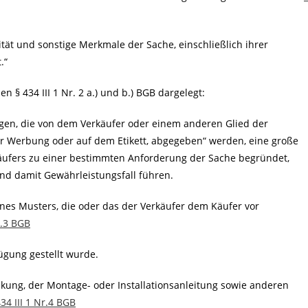
ät und sonstige Merkmale der Sache, einschließlich ihrer
.“
n § 434 III 1 Nr. 2 a.) und b.) BGB dargelegt:
gen, die von dem Verkäufer oder einem anderen Glied der
der Werbung oder auf dem Etikett, abgegeben“ werden, eine große
äufers zu einer bestimmten Anforderung der Sache begründet,
d damit Gewährleistungsfall führen.
ines Musters, die oder das der Verkäufer dem Käufer vor
r.3 BGB
ügung gestellt wurde.
kung, der Montage- oder Installationsanleitung sowie anderen
434 III 1 Nr.4 BGB