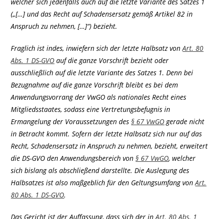
welcher sich jedenfalls auch auf die letzte Variante des Satzes 1
(„[…] und das Recht auf Schadensersatz gemäß Artikel 82 in
Anspruch zu nehmen, […]“) bezieht.
Fraglich ist indes, inwiefern sich der letzte Halbsatz von
Art. 80
Abs. 1 DS-GVO
auf die ganze Vorschrift bezieht oder
ausschließlich auf die letzte Variante des Satzes 1. Denn bei
Bezugnahme auf die ganze Vorschrift bleibt es bei dem
Anwendungsvorrang der VwGO als nationales Recht eines
Mitgliedsstaates, sodass eine Vertretungsbefugnis in
Ermangelung der Voraussetzungen des
§ 67 VwGO
gerade nicht
in Betracht kommt. Sofern der letzte Halbsatz sich nur auf das
Recht, Schadensersatz in Anspruch zu nehmen, bezieht, erweitert
die DS-GVO den Anwendungsbereich von
§ 67 VwGO
, welcher
sich bislang als abschließend darstellte. Die Auslegung des
Halbsatzes ist also maßgeblich für den Geltungsumfang von
Art.
80 Abs. 1 DS-GVO
.
Das Gericht ist der Auffassung, dass sich der in
Art. 80 Abs. 1