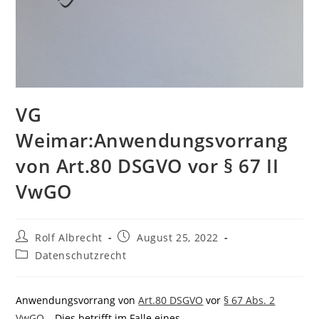
VG
Weimar:Anwendungsvorrang
von Art.80 DSGVO vor § 67 II
VwGO
Beitrags-
Beitrag
Rolf Albrecht
August 25, 2022
Autor:
veröffentlicht:
Beitrags-
Datenschutzrecht
Kategorie:
Anwendungsvorrang von
Art.80 DSGVO
vor
§ 67 Abs. 2
VwGO
– Dies betrifft im Falle eines