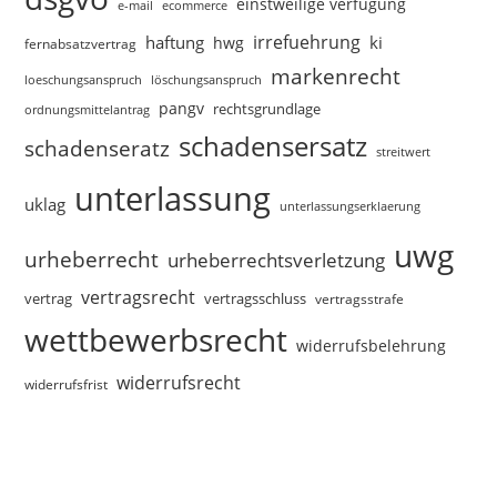
einstweilige verfügung
e-mail
ecommerce
irrefuehrung
haftung
ki
hwg
fernabsatzvertrag
markenrecht
loeschungsanspruch
löschungsanspruch
pangv
rechtsgrundlage
ordnungsmittelantrag
schadensersatz
schadenseratz
streitwert
unterlassung
uklag
unterlassungserklaerung
uwg
urheberrecht
urheberrechtsverletzung
vertragsrecht
vertragsschluss
vertrag
vertragsstrafe
wettbewerbsrecht
widerrufsbelehrung
widerrufsrecht
widerrufsfrist