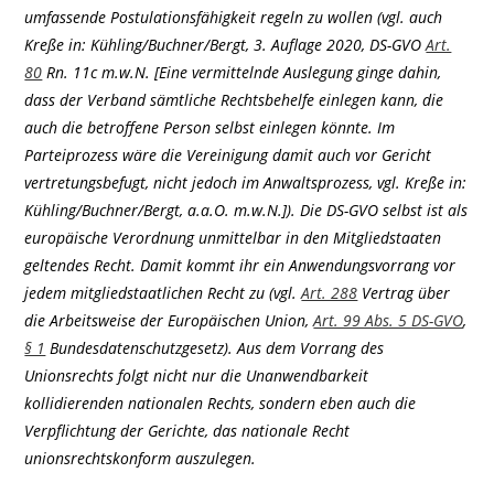
umfassende Postulationsfähigkeit regeln zu wollen (vgl. auch
Kreße in: Kühling/Buchner/Bergt, 3. Auflage 2020, DS-GVO
Art.
80
Rn. 11c m.w.N. [Eine vermittelnde Auslegung ginge dahin,
dass der Verband sämtliche Rechtsbehelfe einlegen kann, die
auch die betroffene Person selbst einlegen könnte. Im
Parteiprozess wäre die Vereinigung damit auch vor Gericht
vertretungsbefugt, nicht jedoch im Anwaltsprozess, vgl. Kreße in:
Kühling/Buchner/Bergt, a.a.O. m.w.N.]). Die DS-GVO selbst ist als
europäische Verordnung unmittelbar in den Mitgliedstaaten
geltendes Recht. Damit kommt ihr ein Anwendungsvorrang vor
jedem mitgliedstaatlichen Recht zu (vgl.
Art. 288
Vertrag über
die Arbeitsweise der Europäischen Union,
Art. 99 Abs. 5 DS-GVO
,
§ 1
Bundesdatenschutzgesetz). Aus dem Vorrang des
Unionsrechts folgt nicht nur die Unanwendbarkeit
kollidierenden nationalen Rechts, sondern eben auch die
Verpflichtung der Gerichte, das nationale Recht
unionsrechtskonform auszulegen.