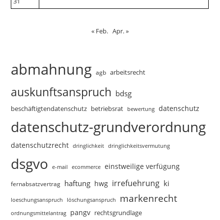
31
« Feb.
Apr. »
abmahnung
arbeitsrecht
agb
auskunftsanspruch
bdsg
datenschutz
beschäftigtendatenschutz
betriebsrat
bewertung
datenschutz-grundverordnung
datenschutzrecht
dringlichkeitsvermutung
dringlichkeit
dsgvo
einstweilige verfügung
e-mail
ecommerce
irrefuehrung
haftung
ki
hwg
fernabsatzvertrag
markenrecht
loeschungsanspruch
löschungsanspruch
pangv
rechtsgrundlage
ordnungsmittelantrag