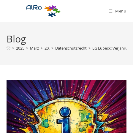
Zum
Inhalt
Menü
springen
Blog
>
2025
>
März
>
20.
>
Datenschutzrecht
>
LG Lübeck: Verjährung