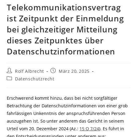
Telekommunikationsvertrag
ist Zeitpunkt der Einmeldung
bei gleichzeitiger Mitteilung
dieses Zeitpunktes über
Datenschutzinformationen
Beitrags-
Beitrag
Rolf Albrecht
März 20, 2025
Autor:
veröffentlicht:
Beitrags-
Datenschutzrecht
Kategorie:
Erschwerend kommt hinzu, dass bei nicht sorgfältiger
Betrachtung der Datenschutzinformationen von einer grob
fahrlässigen Unkenntnis der anspruchsführenden Person
auszugehen ist. So unter anderem das Gericht in seinem
Urteil vom 20. Dezember 2024 (Az.:
15 O 7/24
). Es führt in
den Entscheidungsgründen unter anderem aus: