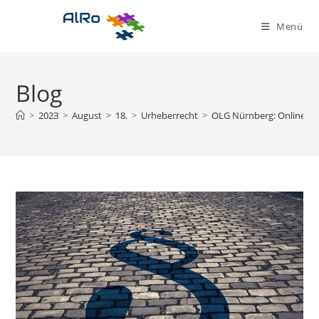
Zum
Inhalt
Menü
springen
Blog
>
2023
>
August
>
18.
>
Urheberrecht
>
OLG Nürnberg: Online-Mar