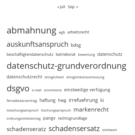
« Juli
Sep. »
abmahnung
arbeitsrecht
agb
auskunftsanspruch
bdsg
datenschutz
beschäftigtendatenschutz
betriebsrat
bewertung
datenschutz-grundverordnung
datenschutzrecht
dringlichkeitsvermutung
dringlichkeit
dsgvo
einstweilige verfügung
e-mail
ecommerce
irrefuehrung
haftung
ki
hwg
fernabsatzvertrag
markenrecht
loeschungsanspruch
löschungsanspruch
pangv
rechtsgrundlage
ordnungsmittelantrag
schadensersatz
schadenseratz
streitwert