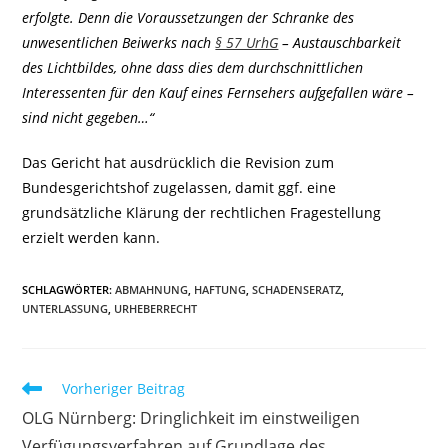
erfolgte. Denn die Voraussetzungen der Schranke des
unwesentlichen Beiwerks nach
§ 57 UrhG
– Austauschbarkeit
des Lichtbildes, ohne dass dies dem durchschnittlichen
Interessenten für den Kauf eines Fernsehers aufgefallen wäre –
sind nicht gegeben…“
Das Gericht hat ausdrücklich die Revision zum
Bundesgerichtshof zugelassen, damit ggf. eine
grundsätzliche Klärung der rechtlichen Fragestellung
erzielt werden kann.
SCHLAGWÖRTER
:
ABMAHNUNG
,
HAFTUNG
,
SCHADENSERATZ
,
UNTERLASSUNG
,
URHEBERRECHT
Weitere
Vorheriger Beitrag
Artikel
OLG Nürnberg: Dringlichkeit im einstweiligen
ansehen
Verfügungsverfahren auf Grundlage des