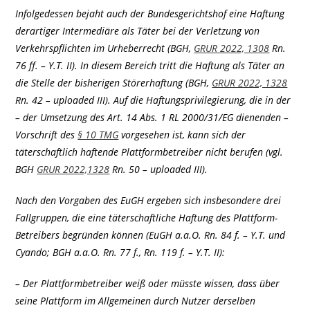
Infolgedessen bejaht auch der Bundesgerichtshof eine Haftung
derartiger Intermediäre als Täter bei der Verletzung von
Verkehrspflichten im Urheberrecht (BGH,
GRUR 2022, 1308
Rn.
76 ff. – Y.T. II). In diesem Bereich tritt die Haftung als Täter an
die Stelle der bisherigen Störerhaftung (BGH,
GRUR 2022, 1328
Rn. 42 – uploaded III). Auf die Haftungsprivilegierung, die in der
– der Umsetzung des Art. 14 Abs. 1 RL 2000/31/EG dienenden –
Vorschrift des
§ 10 TMG
vorgesehen ist, kann sich der
täterschaftlich haftende Plattformbetreiber nicht berufen (vgl.
BGH
GRUR 2022,1328
Rn. 50 – uploaded III).
Nach den Vorgaben des EuGH ergeben sich insbesondere drei
Fallgruppen, die eine täterschaftliche Haftung des Plattform-
Betreibers begründen können (EuGH a.a.O. Rn. 84 f. – Y.T. und
Cyando; BGH a.a.O. Rn. 77 f., Rn. 119 f. – Y.T. II):
– Der Plattformbetreiber weiß oder müsste wissen, dass über
seine Plattform im Allgemeinen durch Nutzer derselben