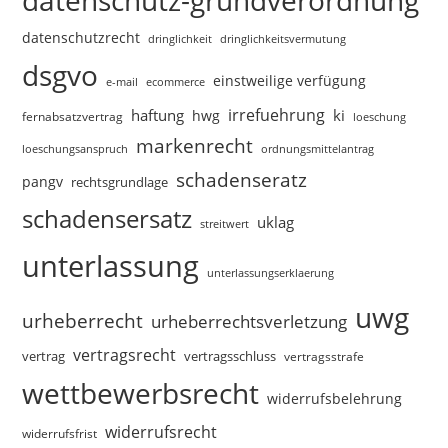
datenschutzrecht
dringlichkeitsvermutung
dringlichkeit
dsgvo
einstweilige verfügung
e-mail
ecommerce
irrefuehrung
haftung
ki
hwg
fernabsatzvertrag
loeschung
markenrecht
loeschungsanspruch
ordnungsmittelantrag
schadenseratz
pangv
rechtsgrundlage
schadensersatz
uklag
streitwert
unterlassung
unterlassungserklaerung
uwg
urheberrecht
urheberrechtsverletzung
vertragsrecht
vertragsschluss
vertrag
vertragsstrafe
wettbewerbsrecht
widerrufsbelehrung
widerrufsrecht
widerrufsfrist