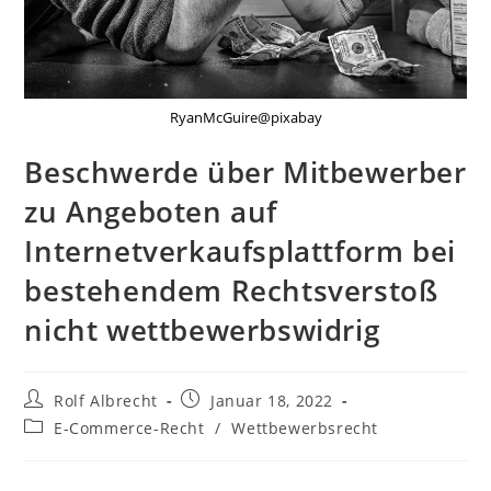
RyanMcGuire@pixabay
Beschwerde über Mitbewerber
zu Angeboten auf
Internetverkaufsplattform bei
bestehendem Rechtsverstoß
nicht wettbewerbswidrig
Beitrags-
Beitrag
Rolf Albrecht
Januar 18, 2022
Autor:
veröffentlicht:
Beitrags-
E-Commerce-Recht
/
Wettbewerbsrecht
Kategorie: