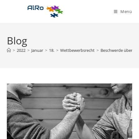
Zum
Inhalt
Menü
springen
Blog
>
2022
>
Januar
>
18.
>
Wettbewerbsrecht
>
Beschwerde über Mit