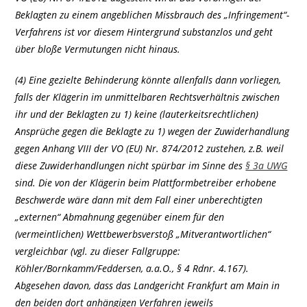
Beklagten zu einem angeblichen Missbrauch des „Infringement“-
Verfahrens ist vor diesem Hintergrund substanzlos und geht
über bloße Vermutungen nicht hinaus.
(4) Eine gezielte Behinderung könnte allenfalls dann vorliegen,
falls der Klägerin im unmittelbaren Rechtsverhältnis zwischen
ihr und der Beklagten zu 1) keine (lauterkeitsrechtlichen)
Ansprüche gegen die Beklagte zu 1) wegen der Zuwiderhandlung
gegen Anhang VIII der VO (EU) Nr. 874/2012 zustehen, z.B. weil
diese Zuwiderhandlungen nicht spürbar im Sinne des
§ 3a UWG
sind. Die von der Klägerin beim Plattformbetreiber erhobene
Beschwerde wäre dann mit dem Fall einer unberechtigten
„externen“ Abmahnung gegenüber einem für den
(vermeintlichen) Wettbewerbsverstoß „Mitverantwortlichen“
vergleichbar (vgl. zu dieser Fallgruppe:
Köhler/Bornkamm/Feddersen, a.a.O., § 4 Rdnr. 4.167).
Abgesehen davon, dass das Landgericht Frankfurt am Main in
den beiden dort anhängigen Verfahren jeweils