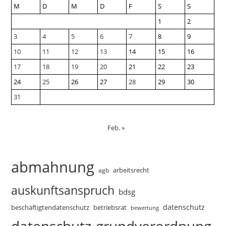
M
D
M
D
F
S
S
1
2
3
4
5
6
7
8
9
10
11
12
13
14
15
16
17
18
19
20
21
22
23
24
25
26
27
28
29
30
31
Feb. »
abmahnung
arbeitsrecht
agb
auskunftsanspruch
bdsg
datenschutz
beschäftigtendatenschutz
betriebsrat
bewertung
datenschutz-grundverordnung