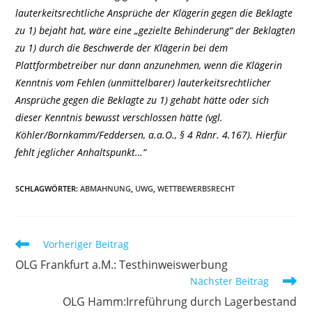
lauterkeitsrechtliche Ansprüche der Klägerin gegen die Beklagte
zu 1) bejaht hat, wäre eine „gezielte Behinderung“ der Beklagten
zu 1) durch die Beschwerde der Klägerin bei dem
Plattformbetreiber nur dann anzunehmen, wenn die Klägerin
Kenntnis vom Fehlen (unmittelbarer) lauterkeitsrechtlicher
Ansprüche gegen die Beklagte zu 1) gehabt hätte oder sich
dieser Kenntnis bewusst verschlossen hätte (vgl.
Köhler/Bornkamm/Feddersen, a.a.O., § 4 Rdnr. 4.167). Hierfür
fehlt jeglicher Anhaltspunkt…“
SCHLAGWÖRTER
:
ABMAHNUNG
,
UWG
,
WETTBEWERBSRECHT
Weitere
Vorheriger Beitrag
Artikel
OLG Frankfurt a.M.: Testhinweiswerbung
ansehen
Nächster Beitrag
OLG Hamm:Irreführung durch Lagerbestand