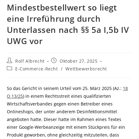
Mindestbestellwert so liegt
eine Irreführung durch
Unterlassen nach §§ 5a I,5b IV
UWG vor
Beitrags-
Beitrag
Rolf Albrecht
Oktober 27, 2025
Autor:
veröffentlicht:
Beitrags-
E-Commerce-Recht
/
Wettbewerbsrecht
Kategorie:
So das Gericht in seinem Urteil vom 25. März 2025 (Az.:
18
O 13/25
) in einem Rechtsstreit eines qualifizierten
Wirtschaftsverbandes gegen einen Betreiber eines
Onlineshops, der unter anderem Desinfektionsmittel
angeboten hatte. Dieser hatte im Rahmen eines Textes
einer Google-Werbeanzeige mit einem Stückpreis für ein
Produkt geworben, ohne gleichzeitig mitzuteilen, dass