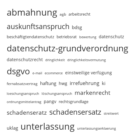
abmahnung
arbeitsrecht
agb
auskunftsanspruch
bdsg
datenschutz
beschäftigtendatenschutz
betriebsrat
bewertung
datenschutz-grundverordnung
datenschutzrecht
dringlichkeitsvermutung
dringlichkeit
dsgvo
einstweilige verfügung
e-mail
ecommerce
irrefuehrung
haftung
ki
hwg
fernabsatzvertrag
markenrecht
loeschungsanspruch
löschungsanspruch
pangv
rechtsgrundlage
ordnungsmittelantrag
schadensersatz
schadenseratz
streitwert
unterlassung
uklag
unterlassungserklaerung