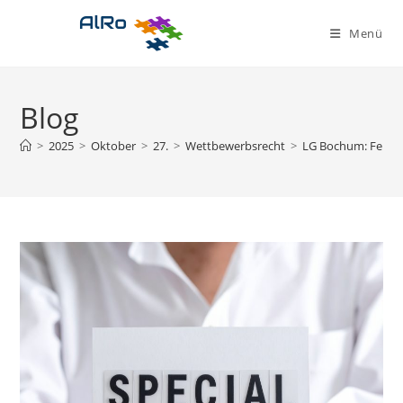
Zum
Inhalt
Menü
springen
Blog
>
2025
>
Oktober
>
27.
>
Wettbewerbsrecht
>
LG Bochum: Fehlt i