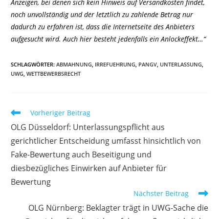
Anzeigen, bei denen sich kein Hinweis auf Versandkosten findet,
noch unvollständig und der letztlich zu zahlende Betrag nur
dadurch zu erfahren ist, dass die Internetseite des Anbieters
aufgesucht wird. Auch hier besteht jedenfalls ein Anlockeffekt…“
SCHLAGWÖRTER
:
ABMAHNUNG
,
IRREFUEHRUNG
,
PANGV
,
UNTERLASSUNG
,
UWG
,
WETTBEWERBSRECHT
Weitere
Vorheriger Beitrag
Artikel
OLG Düsseldorf: Unterlassungspflicht aus
ansehen
gerichtlicher Entscheidung umfasst hinsichtlich von
Fake-Bewertung auch Beseitigung und
diesbezügliches Einwirken auf Anbieter für
Bewertung
Nächster Beitrag
OLG Nürnberg: Beklagter trägt in UWG-Sache die