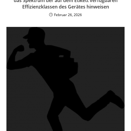
das Spektrum der auf dem Etikett verfügbaren
Effizienzklassen des Gerätes hinweisen
Februar 26, 2026