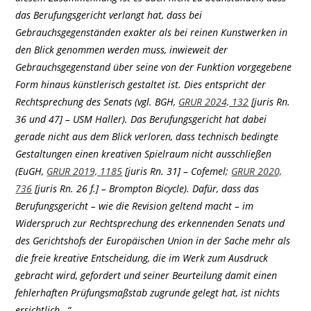
das Berufungsgericht verlangt hat, dass bei
Gebrauchsgegenständen exakter als bei reinen Kunstwerken in
den Blick genommen werden muss, inwieweit der
Gebrauchsgegenstand über seine von der Funktion vorgegebene
Form hinaus künstlerisch gestaltet ist. Dies entspricht der
Rechtsprechung des Senats (vgl. BGH,
GRUR 2024, 132
[juris Rn.
36 und 47] – USM Haller). Das Berufungsgericht hat dabei
gerade nicht aus dem Blick verloren, dass technisch bedingte
Gestaltungen einen kreativen Spielraum nicht ausschließen
(EuGH,
GRUR 2019, 1185
[juris Rn. 31] – Cofemel;
GRUR 2020,
736
[juris Rn. 26 f.] – Brompton Bicycle). Dafür, dass das
Berufungsgericht – wie die Revision geltend macht – im
Widerspruch zur Rechtsprechung des erkennenden Senats und
des Gerichtshofs der Europäischen Union in der Sache mehr als
die freie kreative Entscheidung, die im Werk zum Ausdruck
gebracht wird, gefordert und seiner Beurteilung damit einen
fehlerhaften Prüfungsmaßstab zugrunde gelegt hat, ist nichts
ersichtlich…“