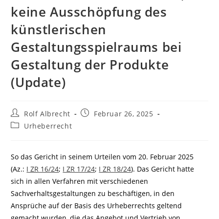
keine Ausschöpfung des
künstlerischen
Gestaltungsspielraums bei
Gestaltung der Produkte
(Update)
Beitrags-
Beitrag
Rolf Albrecht
Februar 26, 2025
Autor:
veröffentlicht:
Beitrags-
Urheberrecht
Kategorie:
So das Gericht in seinem Urteilen vom 20. Februar 2025
(Az.:
I ZR 16/24
;
I ZR 17/24
;
I ZR 18/24
). Das Gericht hatte
sich in allen Verfahren mit verschiedenen
Sachverhaltsgestaltungen zu beschäftigen, in den
Ansprüche auf der Basis des Urheberrechts geltend
gemacht wurden, die das Angebot und Vertrieb von