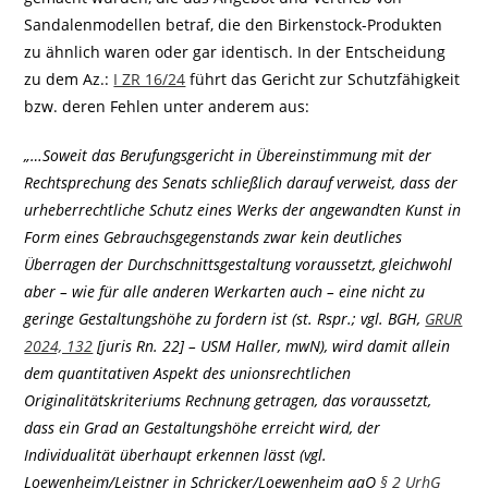
Sandalenmodellen betraf, die den Birkenstock-Produkten
zu ähnlich waren oder gar identisch. In der Entscheidung
zu dem Az.:
I ZR 16/24
führt das Gericht zur Schutzfähigkeit
bzw. deren Fehlen unter anderem aus:
„…Soweit das Berufungsgericht in Übereinstimmung mit der
Rechtsprechung des Senats schließlich darauf verweist, dass der
urheberrechtliche Schutz eines Werks der angewandten Kunst in
Form eines Gebrauchsgegenstands zwar kein deutliches
Überragen der Durchschnittsgestaltung voraussetzt, gleichwohl
aber – wie für alle anderen Werkarten auch – eine nicht zu
geringe Gestaltungshöhe zu fordern ist (st. Rspr.; vgl. BGH,
GRUR
2024, 132
[juris Rn. 22] – USM Haller, mwN), wird damit allein
dem quantitativen Aspekt des unionsrechtlichen
Originalitätskriteriums Rechnung getragen, das voraussetzt,
dass ein Grad an Gestaltungshöhe erreicht wird, der
Individualität überhaupt erkennen lässt (vgl.
Loewenheim/Leistner in Schricker/Loewenheim aaO
§ 2 UrhG