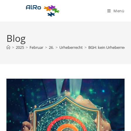
Zum
Inhalt
Menü
springen
Blog
>
2025
>
Februar
>
26.
>
Urheberrecht
>
BGH: kein Urheberrechts