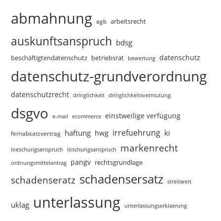
abmahnung
arbeitsrecht
agb
auskunftsanspruch
bdsg
datenschutz
beschäftigtendatenschutz
betriebsrat
bewertung
datenschutz-grundverordnung
datenschutzrecht
dringlichkeitsvermutung
dringlichkeit
dsgvo
einstweilige verfügung
e-mail
ecommerce
irrefuehrung
haftung
ki
hwg
fernabsatzvertrag
markenrecht
loeschungsanspruch
löschungsanspruch
pangv
rechtsgrundlage
ordnungsmittelantrag
schadensersatz
schadenseratz
streitwert
unterlassung
uklag
unterlassungserklaerung