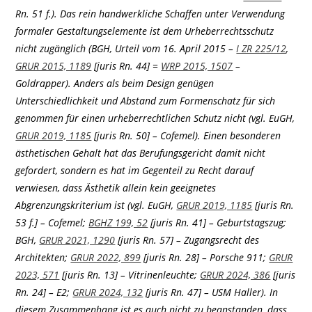
Rn. 51 f.). Das rein handwerkliche Schaffen unter Verwendung
formaler Gestaltungselemente ist dem Urheberrechtsschutz
nicht zugänglich (BGH, Urteil vom 16. April 2015 –
I ZR 225/12
,
GRUR 2015, 1189
[juris Rn. 44] =
WRP 2015, 1507
–
Goldrapper). Anders als beim Design genügen
Unterschiedlichkeit und Abstand zum Formenschatz für sich
genommen für einen urheberrechtlichen Schutz nicht (vgl. EuGH,
GRUR 2019, 1185
[juris Rn. 50] – Cofemel). Einen besonderen
ästhetischen Gehalt hat das Berufungsgericht damit nicht
gefordert, sondern es hat im Gegenteil zu Recht darauf
verwiesen, dass Ästhetik allein kein geeignetes
Abgrenzungskriterium ist (vgl. EuGH,
GRUR 2019, 1185
[juris Rn.
53 f.] – Cofemel;
BGHZ 199, 52
[juris Rn. 41] – Geburtstagszug;
BGH,
GRUR 2021, 1290
[juris Rn. 57] – Zugangsrecht des
Architekten;
GRUR 2022, 899
[juris Rn. 28] – Porsche 911;
GRUR
2023, 571
[juris Rn. 13] – Vitrinenleuchte;
GRUR 2024, 386
[juris
Rn. 24] – E2;
GRUR 2024, 132
[juris Rn. 47] – USM Haller). In
diesem Zusammenhang ist es auch nicht zu beanstanden, dass