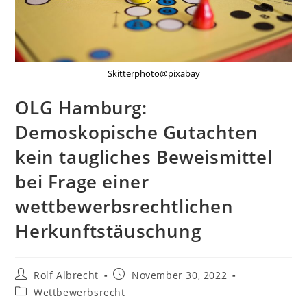
Skitterphoto@pixabay
OLG Hamburg:
Demoskopische Gutachten
kein taugliches Beweismittel
bei Frage einer
wettbewerbsrechtlichen
Herkunftstäuschung
Beitrags-
Beitrag
Rolf Albrecht
November 30, 2022
Autor:
veröffentlicht:
Beitrags-
Wettbewerbsrecht
Kategorie: