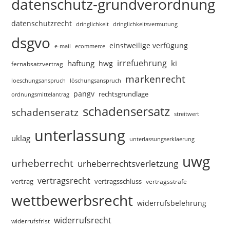
datenschutz-grundverordnung
datenschutzrecht
dringlichkeitsvermutung
dringlichkeit
dsgvo
einstweilige verfügung
e-mail
ecommerce
irrefuehrung
haftung
ki
hwg
fernabsatzvertrag
markenrecht
loeschungsanspruch
löschungsanspruch
pangv
rechtsgrundlage
ordnungsmittelantrag
schadensersatz
schadenseratz
streitwert
unterlassung
uklag
unterlassungserklaerung
uwg
urheberrecht
urheberrechtsverletzung
vertragsrecht
vertragsschluss
vertrag
vertragsstrafe
wettbewerbsrecht
widerrufsbelehrung
widerrufsrecht
widerrufsfrist