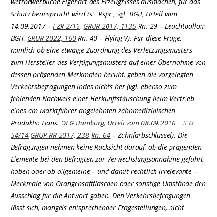
wettbewerbliche Eigenart des Erzeugnisses ausmachen, für das
Schutz beansprucht wird (st. Rspr., vgl. BGH, Urteil vom
14.09.2017 –
I ZR 2/16
,
GRUR 2017, 1135
Rn. 29 – Leuchtballon;
BGH,
GRUR 2022, 160
Rn. 40 – Flying V). Für diese Frage,
nämlich ob eine etwaige Zuordnung des Verletzungsmusters
zum Hersteller des Verfügungsmusters auf einer Übernahme von
dessen prägenden Merkmalen beruht, geben die vorgelegten
Verkehrsbefragungen indes nichts her (vgl. ebenso zum
fehlenden Nachweis einer Herkunftstäuschung beim Vertrieb
eines am Marktführer angelehnten zahnmedizinischen
Produkts: Hans.
OLG Hamburg, Urteil vom 08.09.2016 – 3 U
54/14
GRUR-RR 2017, 238
Rn. 64
– Zahnfarbschlüssel). Die
Befragungen nehmen keine Rücksicht darauf, ob die prägenden
Elemente bei den Befragten zur Verwechslungsannahme geführt
haben oder ob allgemeine – und damit rechtlich irrelevante –
Merkmale von Orangensaftflaschen oder sonstige Umstände den
Ausschlag für die Antwort gaben. Den Verkehrsbefragungen
lässt sich, mangels entsprechender Fragestellungen, nicht