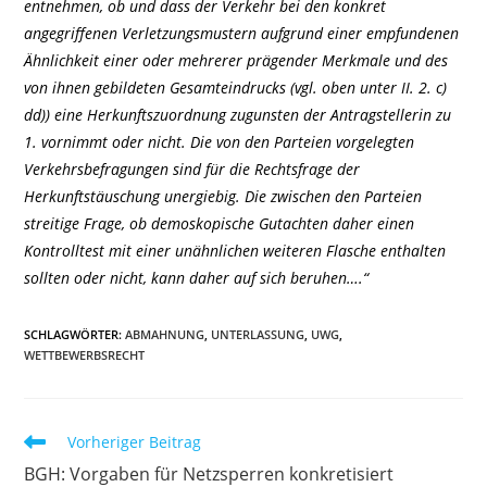
entnehmen, ob und dass der Verkehr bei den konkret
angegriffenen Verletzungsmustern aufgrund einer empfundenen
Ähnlichkeit einer oder mehrerer prägender Merkmale und des
von ihnen gebildeten Gesamteindrucks (vgl. oben unter II. 2. c)
dd)) eine Herkunftszuordnung zugunsten der Antragstellerin zu
1. vornimmt oder nicht. Die von den Parteien vorgelegten
Verkehrsbefragungen sind für die Rechtsfrage der
Herkunftstäuschung unergiebig. Die zwischen den Parteien
streitige Frage, ob demoskopische Gutachten daher einen
Kontrolltest mit einer unähnlichen weiteren Flasche enthalten
sollten oder nicht, kann daher auf sich beruhen….“
SCHLAGWÖRTER
:
ABMAHNUNG
,
UNTERLASSUNG
,
UWG
,
WETTBEWERBSRECHT
Weitere
Vorheriger Beitrag
Artikel
BGH: Vorgaben für Netzsperren konkretisiert
ansehen