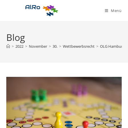
Zum
Inhalt
Menü
springen
Blog
>
2022
>
November
>
30.
>
Wettbewerbsrecht
>
OLG Hamburg: De