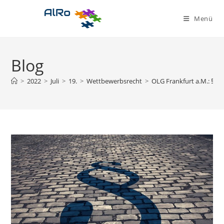
Zum
Inhalt
Menü
springen
Blog
>
2022
>
Juli
>
19.
>
Wettbewerbsrecht
>
OLG Frankfurt a.M.: § 3