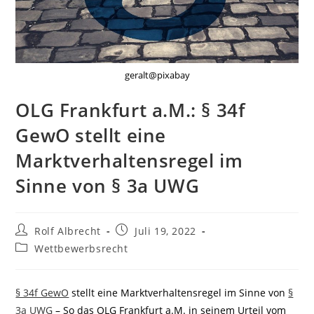
geralt@pixabay
OLG Frankfurt a.M.: § 34f
GewO stellt eine
Marktverhaltensregel im
Sinne von § 3a UWG
Beitrags-
Beitrag
Rolf Albrecht
Juli 19, 2022
Autor:
veröffentlicht:
Beitrags-
Wettbewerbsrecht
Kategorie:
§ 34f GewO
stellt eine Marktverhaltensregel im Sinne von
§
3a UWG
– So das OLG Frankfurt a.M. in seinem Urteil vom