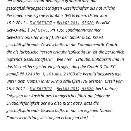
Personengesellschaft benötigen grundsätzlich alle
geschäftsführungsberechtigten Gesellschafter als natürliche
Personen eine eigene Erlaubnis (VG Bremen, Urteil vom
15.9.2011 –
5 K 3670/07
=
BeckRS 2011, 55620
; BeckOK
GewO/Will,
§ 34f GewO
, Rn 135; Landmann/Rohmer
GewO/Schönleiter Rn 8 f.). Bei der GmbH & Co. KG ist
geschäftsführende Gesellschafterin die Komplementär-GmbH,
die als juristische Person erlaubnispflichtig ist. Ist die persönlich
haftende Gesellschafterin – wie hier – Erlaubnisinhaberin und in
das Vermittlerregister eingetragen, darf die GmbH & Co. KG
gemäß
§§ 124 Abs. 1
,
161 Abs. 2 HGB
die Vermittlungsverträge
unter dem Namen ihrer Firma schließen (VG Bremen, Urteil vom
15.9.2011 –
5 K 3670/07
=
BeckRS 2011, 55620
, beck-online).
Entgegen der Ansicht des Landgerichts führt die fehlende
Erlaubnisfähigkeit der KG also nicht dazu, dass die
geschäftsführende Gesellschafterin nur im eigenen Namen
Finanzvermittlungsleistungen erbringen darf….“