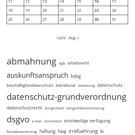
11
12
13
14
15
16
17
18
19
20
21
22
23
24
25
26
27
28
29
30
31
« Juni
Aug. »
abmahnung
arbeitsrecht
agb
auskunftsanspruch
bdsg
datenschutz
beschäftigtendatenschutz
betriebsrat
bewertung
datenschutz-grundverordnung
datenschutzrecht
dringlichkeitsvermutung
dringlichkeit
dsgvo
einstweilige verfügung
e-mail
ecommerce
irrefuehrung
haftung
ki
hwg
fernabsatzvertrag