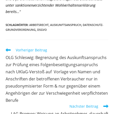
unter sanktionenverzichtender Wohlverhaltenserklärung
bereits…“
SCHLAGWÖRTER
:
ARBEITSRECHT
,
AUSKUNFTSANSPRUCH
,
DATENSCHUTZ-
GRUNDVERORDNUNG
,
DSGVO
Weitere
Vorheriger Beitrag
Artikel
OLG Schleswig: Begrenzung des Auskunftsanspruchs
ansehen
zur Prüfung eines Folgenbeseitigungsanspruchs
nach UKlaG-Verstoß auf Vorlage von Namen und
Anschriften der betroffenen Verbraucher nur in
pseudonymisierter Form & nur gegenüber einem
Angehörigen der zur Verschwiegenheit verpflichteten
Berufe
Nächster Beitrag
LAG Bremen: Weisung an Arbeitnehmer, dauerhaft