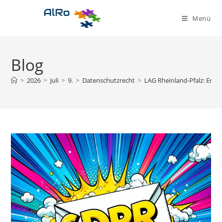
Zum
Inhalt
Menü
springen
Blog
>
2026
>
Juli
>
9.
>
Datenschutzrecht
>
LAG Rheinland-Pfalz: Erle