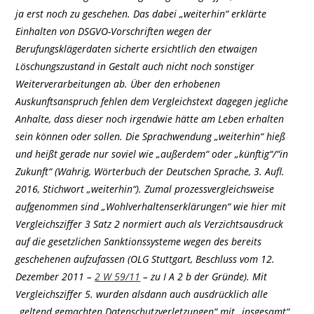
ja erst noch zu geschehen. Das dabei „weiterhin“ erklärte
Einhalten von DSGVO-Vorschriften wegen der
Berufungsklägerdaten sicherte ersichtlich den etwaigen
Löschungszustand in Gestalt auch nicht noch sonstiger
Weiterverarbeitungen ab. Über den erhobenen
Auskunftsanspruch fehlen dem Vergleichstext dagegen jegliche
Anhalte, dass dieser noch irgendwie hätte am Leben erhalten
sein können oder sollen. Die Sprachwendung „weiterhin“ hieß
und heißt gerade nur soviel wie „außerdem“ oder „künftig“/“in
Zukunft“ (Wahrig, Wörterbuch der Deutschen Sprache, 3. Aufl.
2016, Stichwort „weiterhin“). Zumal prozessvergleichsweise
aufgenommen sind „Wohlverhaltenserklärungen“ wie hier mit
Vergleichsziffer 3 Satz 2 normiert auch als Verzichtsausdruck
auf die gesetzlichen Sanktionssysteme wegen des bereits
geschehenen aufzufassen (OLG Stuttgart, Beschluss vom 12.
Dezember 2011 –
2 W 59/11
– zu I A 2 b der Gründe). Mit
Vergleichsziffer 5. wurden alsdann auch ausdrücklich alle
„geltend gemachten Datenschutzverletzungen“ mit „insgesamt“