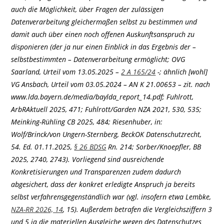
auch die Möglichkeit, über Fragen der zulässigen
Datenverarbeitung gleichermaßen selbst zu bestimmen und
damit auch über einen noch offenen Auskunftsanspruch zu
disponieren (der ja nur einen Einblick in das Ergebnis der –
selbstbestimmten – Datenverarbeitung ermöglicht; OVG
Saarland, Urteil vom 13.05.2025 –
2 A 165/24
-; ähnlich [wohl]
VG Ansbach, Urteil vom 03.05.2024 – AN K 21.00653 – zit. nach
www.lda.bayern.de/media/baylda_report_14.pdf; Fuhlrott,
ArbRAktuell 2025, 471; Fuhlrott/Garden NZA 2021, 530, 535;
Meinking-Rühling CB 2025, 484; Riesenhuber, in:
Wolf/Brinck/von Ungern-Sternberg, BeckOK Datenschutzrecht,
54. Ed. 01.11.2025,
§ 26 BDSG
Rn. 214; Sorber/Knoepfler, BB
2025, 2740, 2743). Vorliegend sind ausreichende
Konkretisierungen und Transparenzen zudem dadurch
abgesichert, dass der konkret erledigte Anspruch ja bereits
selbst verfahrensgegenständlich war (vgl. insofern etwa Lembke,
NZA-RR 2026, 14
, 15). Außerdem betrafen die Vergleichsziffern 3
und 5 ja die materiellen Ausgleiche wegen des Datenschutzes