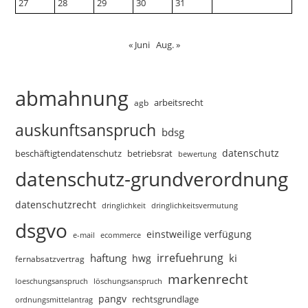
27
28
29
30
31
« Juni
Aug. »
abmahnung
arbeitsrecht
agb
auskunftsanspruch
bdsg
datenschutz
beschäftigtendatenschutz
betriebsrat
bewertung
datenschutz-grundverordnung
datenschutzrecht
dringlichkeitsvermutung
dringlichkeit
dsgvo
einstweilige verfügung
e-mail
ecommerce
irrefuehrung
haftung
ki
hwg
fernabsatzvertrag
markenrecht
loeschungsanspruch
löschungsanspruch
pangv
rechtsgrundlage
ordnungsmittelantrag