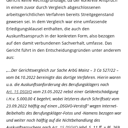
Gericht keine Rechtsgrundlage, da der konkrete Anspruch
in einem zuvor durch Vergleich abgeschlossenen
arbeitsgerichtlichen Verfahren bereits Streitgegenstand
gewesen sei. In dem Vergleich war eine umfassende
Erledigungsklausel enthalten, die auch den
Auskunftsanspruch in der konkreten Form, also bezogen
auf den damit verbundenen Sachverhalt, umfasse. Das
Gericht führt in den Entscheidungsgründen unter anderem
aus:
„…Der Gerichtsvergleich zur Sache ArbG Mainz – 3 Ca 527/22 –
vom 04.10.2022 bereinigte das dortige Verfahren. Hierin waren
u.a. die Auskunftsanforderung des Berufungsklägers nach
Art. 15 DSGVO
vom 23.05.2022 nebst einer Geldentschädigung
i.H.v. 5.000,00 € begehrt, wobei letzteres durch Schriftsatz vom
23.09.2022 hälftig auf einen „DSGVO-Verstoß“ wegen Internet-
Beibehalts des Berufungskläger-Fotos und -Namens bezogen war
und weiter noch hälftig auf die Nichtbehandlung des
Auskunftsersuchens nach
Art. 15 DSGVO
(ebd. S. 11 ff. = Bl. 269