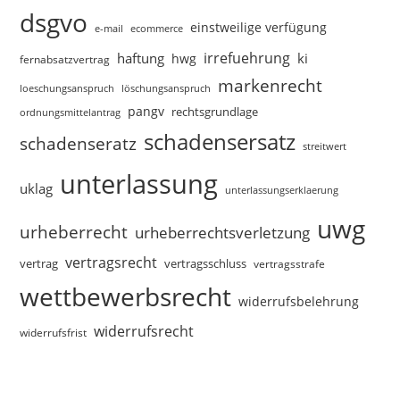
dsgvo
einstweilige verfügung
e-mail
ecommerce
irrefuehrung
haftung
ki
hwg
fernabsatzvertrag
markenrecht
loeschungsanspruch
löschungsanspruch
pangv
rechtsgrundlage
ordnungsmittelantrag
schadensersatz
schadenseratz
streitwert
unterlassung
uklag
unterlassungserklaerung
uwg
urheberrecht
urheberrechtsverletzung
vertragsrecht
vertragsschluss
vertrag
vertragsstrafe
wettbewerbsrecht
widerrufsbelehrung
widerrufsrecht
widerrufsfrist