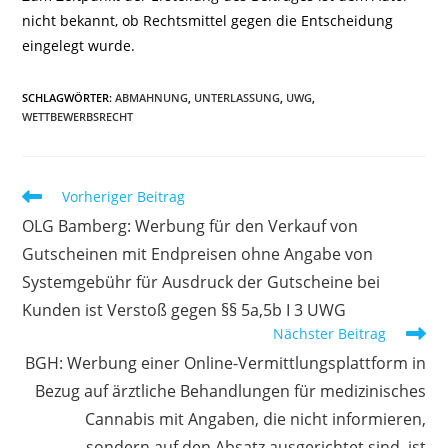
nicht bekannt, ob Rechtsmittel gegen die Entscheidung
eingelegt wurde.
SCHLAGWÖRTER
:
ABMAHNUNG
,
UNTERLASSUNG
,
UWG
,
WETTBEWERBSRECHT
Weitere
Vorheriger Beitrag
Artikel
OLG Bamberg: Werbung für den Verkauf von
ansehen
Gutscheinen mit Endpreisen ohne Angabe von
Systemgebühr für Ausdruck der Gutscheine bei
Kunden ist Verstoß gegen §§ 5a,5b I 3 UWG
Nächster Beitrag
BGH: Werbung einer Online-Vermittlungsplattform in
Bezug auf ärztliche Behandlungen für medizinisches
Cannabis mit Angaben, die nicht informieren,
sondern auf den Absatz ausgerichtet sind, ist