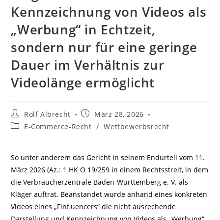
Kennzeichnung von Videos als
„Werbung“ in Echtzeit,
sondern nur für eine geringe
Dauer im Verhältnis zur
Videolänge ermöglicht
Beitrags-
Beitrag
Rolf Albrecht
März 28, 2026
Autor:
veröffentlicht:
Beitrags-
E-Commerce-Recht
/
Wettbewerbsrecht
Kategorie:
So unter anderem das Gericht in seinem Endurteil vom 11.
März 2026 (Az.: 1 HK O 19/259 in einem Rechtsstreit, in dem
die Verbraucherzentrale Baden-Württemberg e. V. als
Kläger auftrat. Beanstandet wurde anhand eines konkreten
Videos eines „Finfluencers“ die nicht ausrechende
Darstellung und Kennzeichnung von Videos als „Werbung“.