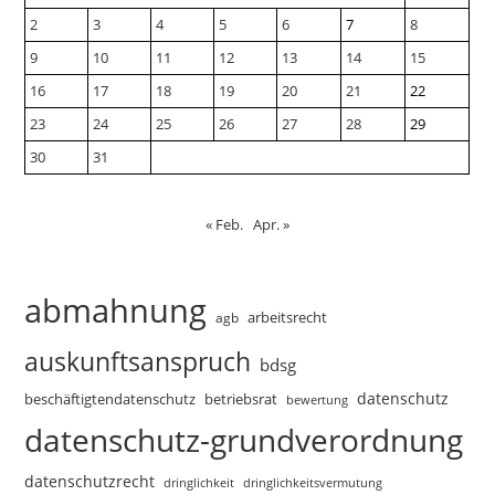
2
3
4
5
6
7
8
9
10
11
12
13
14
15
16
17
18
19
20
21
22
23
24
25
26
27
28
29
30
31
« Feb.
Apr. »
abmahnung
arbeitsrecht
agb
auskunftsanspruch
bdsg
datenschutz
beschäftigtendatenschutz
betriebsrat
bewertung
datenschutz-grundverordnung
datenschutzrecht
dringlichkeitsvermutung
dringlichkeit