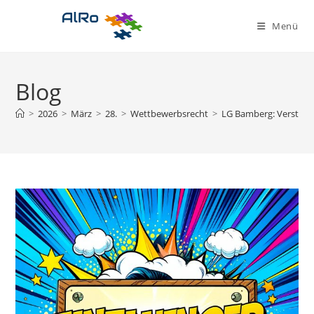
Zum
Inhalt
Menü
springen
Blog
>
2026
>
März
>
28.
>
Wettbewerbsrecht
>
LG Bamberg: Verstoß g