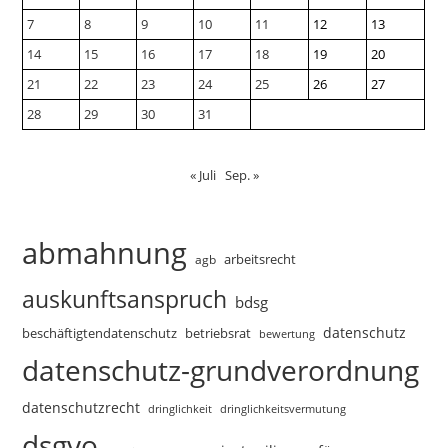
7
8
9
10
11
12
13
14
15
16
17
18
19
20
21
22
23
24
25
26
27
28
29
30
31
« Juli
Sep. »
abmahnung
arbeitsrecht
agb
auskunftsanspruch
bdsg
datenschutz
beschäftigtendatenschutz
betriebsrat
bewertung
datenschutz-grundverordnung
datenschutzrecht
dringlichkeitsvermutung
dringlichkeit
dsgvo