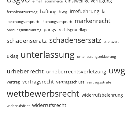
einstweilige verfügung
e-mail
ecommerce
irrefuehrung
haftung
ki
hwg
fernabsatzvertrag
markenrecht
loeschungsanspruch
löschungsanspruch
pangv
rechtsgrundlage
ordnungsmittelantrag
schadensersatz
schadenseratz
streitwert
unterlassung
uklag
unterlassungserklaerung
uwg
urheberrecht
urheberrechtsverletzung
vertragsrecht
vertragsschluss
vertrag
vertragsstrafe
wettbewerbsrecht
widerrufsbelehrung
widerrufsrecht
widerrufsfrist