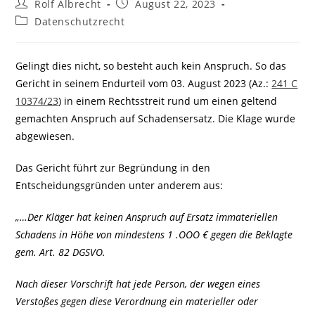
Beitrags-
Beitrag
Rolf Albrecht
August 22, 2023
Autor:
veröffentlicht:
Beitrags-
Datenschutzrecht
Kategorie:
Gelingt dies nicht, so besteht auch kein Anspruch. So das
Gericht in seinem Endurteil vom 03. August 2023 (Az.:
241 C
10374/23
) in einem Rechtsstreit rund um einen geltend
gemachten Anspruch auf Schadensersatz. Die Klage wurde
abgewiesen.
Das Gericht führt zur Begründung in den
Entscheidungsgründen unter anderem aus:
„…Der Kläger hat keinen Anspruch auf Ersatz immateriellen
Schadens in Höhe von mindestens 1 .OOO € gegen die Beklagte
gem. Art. 82 DGSVO.
Nach dieser Vorschrift hat jede Person, der wegen eines
Verstoßes gegen diese Verordnung ein materieller oder