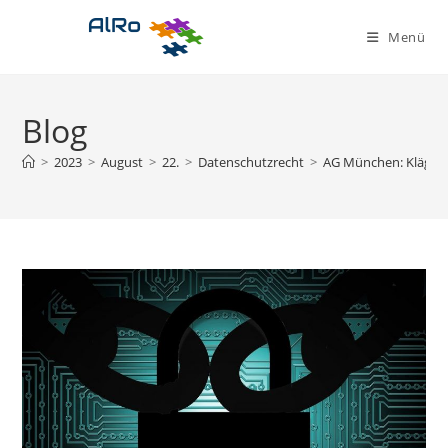
Zum
Inhalt
Menü
springen
Blog
>
2023
>
August
>
22.
>
Datenschutzrecht
>
AG München: Kläger 