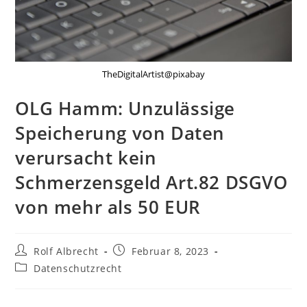
TheDigitalArtist@pixabay
OLG Hamm: Unzulässige
Speicherung von Daten
verursacht kein
Schmerzensgeld Art.82 DSGVO
von mehr als 50 EUR
Beitrags-
Beitrag
Rolf Albrecht
Februar 8, 2023
Autor:
veröffentlicht:
Beitrags-
Datenschutzrecht
Kategorie: