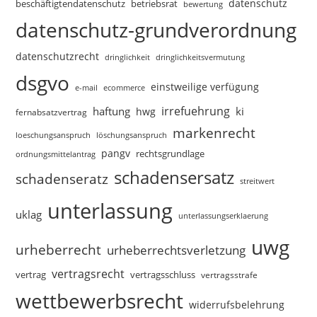
datenschutz
beschäftigtendatenschutz
betriebsrat
bewertung
datenschutz-grundverordnung
datenschutzrecht
dringlichkeitsvermutung
dringlichkeit
dsgvo
einstweilige verfügung
e-mail
ecommerce
irrefuehrung
haftung
ki
hwg
fernabsatzvertrag
markenrecht
loeschungsanspruch
löschungsanspruch
pangv
rechtsgrundlage
ordnungsmittelantrag
schadensersatz
schadenseratz
streitwert
unterlassung
uklag
unterlassungserklaerung
uwg
urheberrecht
urheberrechtsverletzung
vertragsrecht
vertragsschluss
vertrag
vertragsstrafe
wettbewerbsrecht
widerrufsbelehrung