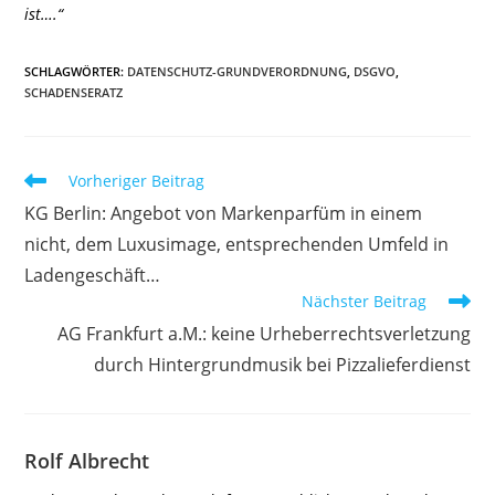
ist….“
SCHLAGWÖRTER
:
DATENSCHUTZ-GRUNDVERORDNUNG
,
DSGVO
,
SCHADENSERATZ
Weitere
Vorheriger Beitrag
Artikel
KG Berlin: Angebot von Markenparfüm in einem
ansehen
nicht, dem Luxusimage, entsprechenden Umfeld in
Ladengeschäft…
Nächster Beitrag
AG Frankfurt a.M.: keine Urheberrechtsverletzung
durch Hintergrundmusik bei Pizzalieferdienst
Rolf Albrecht