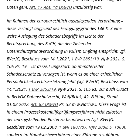
Daten gem.
Art. 17 Abs. 1a DSGVO
unzulässig war.
Im Rahmen der europarechtlich auszulegenden Verordnung –
diese verlangt aufgrund des Erwägungsgrundes 146 S. 3 eine
weite Auslegung des Schadensbegriffs im Lichte der
Rechtsprechung des EuGH, die den Zielen der
Datenschutzgrundverordnung in vollem Umfang entspricht, vgl.
BVerfG, Beschluss vom 14.1.2021,
1 BvR 2853/19
, NJW 2021, S.
105 Rz. 19 – ist derzeit ungeklärt, ob immaterieller
Schadensersatz zu versagen ist, wenn es an einer erheblichen
Persönlichkeitsrechtsverletzung fehlt (vgl. BVerfG, Beschluss vom
14.1.2021,
1 BvR 2853/19
, NJW 2021, S. 105 Rz. 20; auch Quaas
in BeckOK Datenschutzrecht, Wolf/Brink, 42. Edition, Stand
01.08.2022,
Art. 82 DSGVO
Rz. 33 m.w.Nachw.). Diese Frage ist
in einem Prozesskostenhilfeprüfungsverfahren nicht zulasten
der antragstellenden Partei zu beantworten (vgl. BVerfG,
Beschluss vom 19.02.2008,
1 BvR 1807/07
,
NJW 2008, S. 1060
),
sondern im Hauptsacheverfahren einer Klärung zuzuführen.