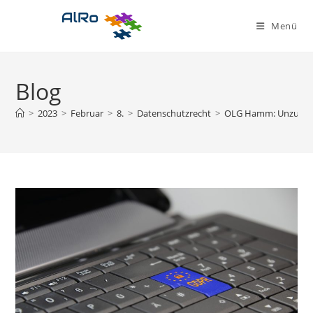
Zum
Inhalt
Menü
springen
Blog
>
2023
>
Februar
>
8.
>
Datenschutzrecht
>
OLG Hamm: Unzulässi