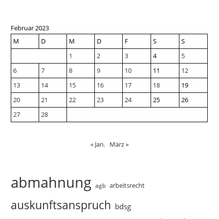
Februar 2023
M
D
M
D
F
S
S
1
2
3
4
5
6
7
8
9
10
11
12
13
14
15
16
17
18
19
20
21
22
23
24
25
26
27
28
« Jan.
März »
abmahnung
arbeitsrecht
agb
auskunftsanspruch
bdsg